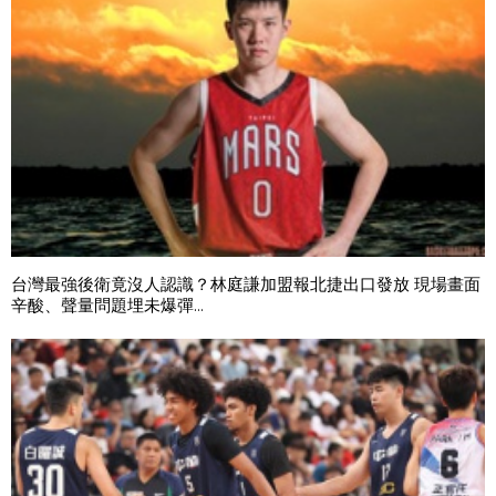
台灣最強後衛竟沒人認識？林庭謙加盟報北捷出口發放 現場畫面
辛酸、聲量問題埋未爆彈...