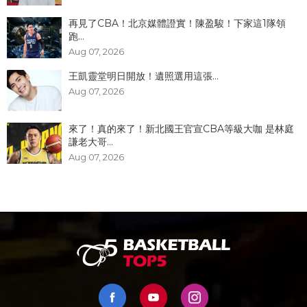
再見了CBA！北京媒體證實！陳盈駿！下家這1隊領
跑...
Aug 07, 2026
王凱靈堂明日開放！遺照選用這張...
Aug 07, 2026
來了！真的來了！新北國王官宣CBA等級大咖 是林庭
謙老大哥...
Aug 07, 2026