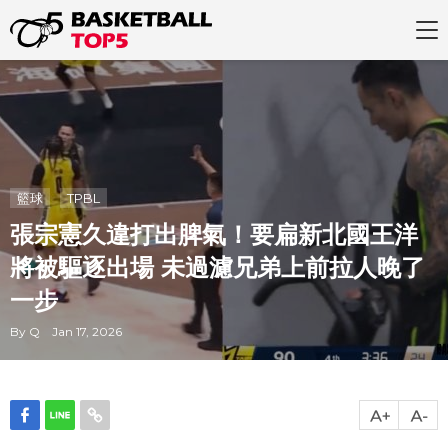
籃球
TPBL
張宗憲久違打出脾氣！要扁新北國王洋
將被驅逐出場 未過濾兄弟上前拉人晚了
一步
By Q Jan 17, 2026