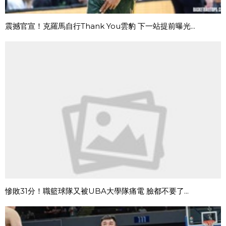
震撼官宣！克羅馬自行Thank You雲豹 下一站提前曝光...
慘敗31分！職籃球隊又被UBA大學隊痛電 臉都不要了...