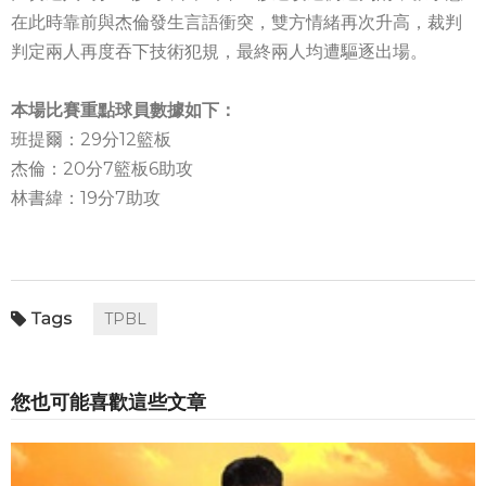
在此時靠前與杰倫發生言語衝突，雙方情緒再次升高，裁判
判定兩人再度吞下技術犯規，最終兩人均遭驅逐出場。
本場比賽重點球員數據如下：
班提爾：29分12籃板
杰倫：20分7籃板6助攻
林書緯：19分7助攻
TPBL
您也可能喜歡這些文章