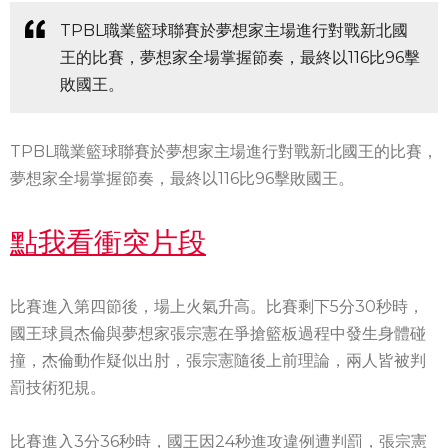
TPBL職業籃球聯賽於夢想家主場進行對戰新北國
王的比賽，夢想家全場掌握節奏，最終以116比96擊
敗國王。
TPBL職業籃球聯賽於夢想家主場進行對戰新北國王的比賽，
夢想家全場掌握節奏，最終以116比96擊敗國王。
點我看衝突片段
比賽進入第四節後，場上火氣升高。比賽剩下5分30秒時，
國王球員杰倫與夢想家張宗憲在爭搶籃板過程中發生身體碰
撞，杰倫動作疑似出肘，張宗憲隨後上前理論，兩人皆被判
罰技術犯規。
比賽進入3分36秒時，國王因24秒進攻違例遭判罰，張宗憲