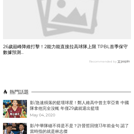
26歲巔峰降維打擊！2能力能直接拉高球隊上限 TPBL首季保守
數據預測...
Recommended by
熱門話題
影/急速殞落的籃壇球星！鄭人維高中曾主宰亞青 中國
隊拿他完全沒輒 年僅29歲就退出籃壇
May 04, 2020
影/中華隊碰不得是不是？許晉哲回憶13年前金句 認了
當時指的就是林志傑