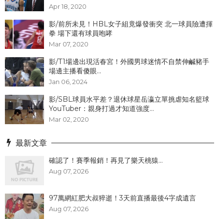
Apr 18, 2020
影/前所未見！HBL女子組竟爆發衝突 北一球員險遭揮
拳 場下還有球員咆哮
Mar 07, 2020
影/T1場邊出現活春宮！外國男球迷情不自禁伸鹹豬手
場邊主播看傻眼...
Jan 06, 2024
影/SBL球員水平差？退休球星岳瀛立單挑虐知名籃球
YouTuber：親身打過才知道強度...
Mar 02, 2020
最新文章
確認了！賽季報銷！再見了樂天桃猿...
Aug 07, 2026
97萬網紅肥大叔猝逝！3天前直播最後4字成遺言
Aug 07, 2026