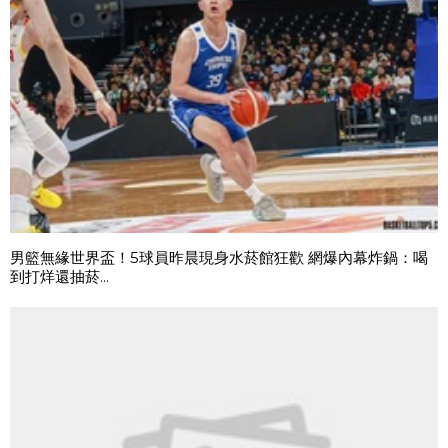
男籃無緣世界盃！5球員昨晨現身水菸館狂歡 網爆內幕炸鍋：喝
到打烊還抽菸...