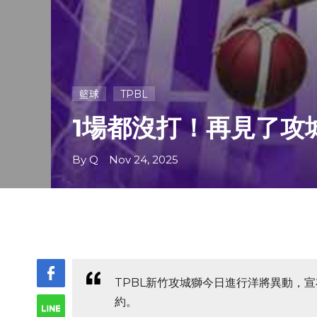
籃球
TPBL
1場都沒打！再見了攻城獅
By Q Nov 24, 2025
TPBL新竹攻城獅今日進行洋將異動，宣布
約。