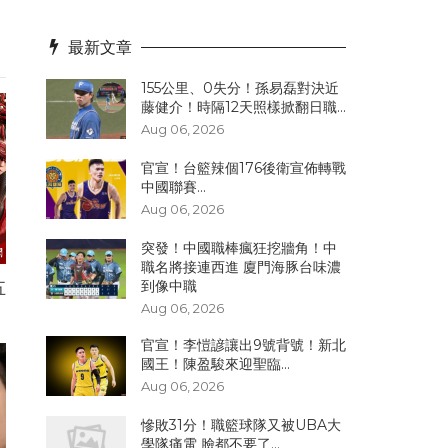
最新文章
155公里、0失分！孫易磊對決近
藤健介！時隔12天照樣掀翻日職...
Aug 06, 2026
官宣！台籃辣個176後衛宣佈轉戰
中國聯賽...
Aug 06, 2026
突發！中國職棒瘋狂挖牆角！中
職名將接連西進 廈門海豚台味濃
到像中職
五
Aug 06, 2026
官宣！李愷諺讓出9號背號！新北
國王！陳盈駿來迎聖臨...
Aug 06, 2026
慘敗31分！職籃球隊又被UBA大
學隊痛電 臉都不要了...