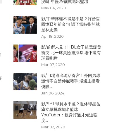
沒輒 年僅29歲就退出籃壇
May 04, 2020
影/中華隊碰不得是不是？許晉哲
回憶13年前金句 認了當時指的就
是林志傑
Apr 18, 2020
影/前所未見！HBL女子組竟爆發
衝突 北一球員險遭揮拳 場下還有
力
球員咆哮
Mar 07, 2020
影/T1場邊出現活春宮！外國男球
賽
迷情不自禁伸鹹豬手 場邊主播看
。
傻眼...
Jan 06, 2024
影/SBL球員水平差？退休球星岳
瀛立單挑虐知名籃球
YouTuber：親身打過才知道強
度...
Mar 02, 2020