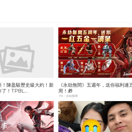
新！陳盈駿歷史級大約！新
《永劫無間》五週年，送你福利連
！TPBL....
周！🎁
PR・永劫無間