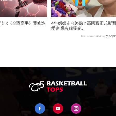
間》x《全職高手》葉修造
4年婚姻走向終點？高國豪正式斷開
愛妻 導火線曝光...
Recommended by