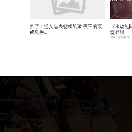
炸了！游艾喆表態領航猿 夜王的頂
《永劫無
級副手...
型登場
PR・永劫無間