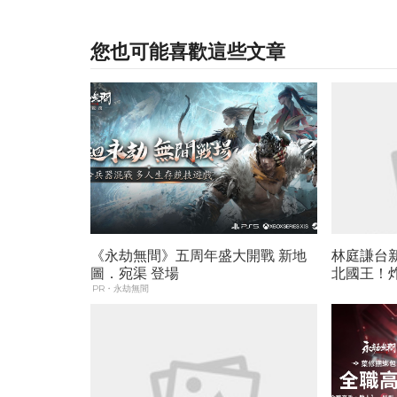
您也可能喜歡這些文章
《永劫無間》五周年盛大開戰 新地
林庭謙台
圖．宛渠 登場
北國王！炸了
PR・永劫無間