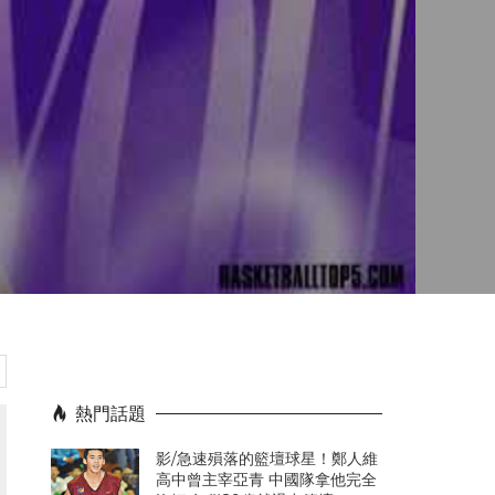
熱門話題
影/急速殞落的籃壇球星！鄭人維
高中曾主宰亞青 中國隊拿他完全