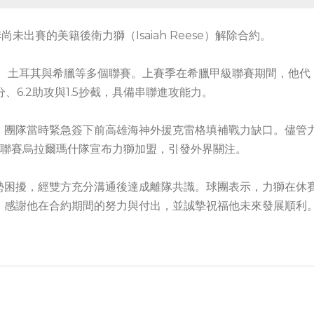
出賽的美籍後衛力獅（Isaiah Reese）解除合約。
歐、土耳其與希臘等多個聯賽。上賽季在希臘甲級聯賽期間，他代
12.3分、6.2助攻與1.5抄截，具備串聯進攻能力。
，團隊當時緊急簽下前高雄海神外援克雷格填補戰力缺口。儘管
B 聯賽烏拉爾瑪什隊宣布力獅加盟，引發外界關注。
勢困擾，經雙方充分溝通後達成離隊共識。球團表示，力獅在休
，感謝他在合約期間的努力與付出，並誠摯祝福他未來發展順利