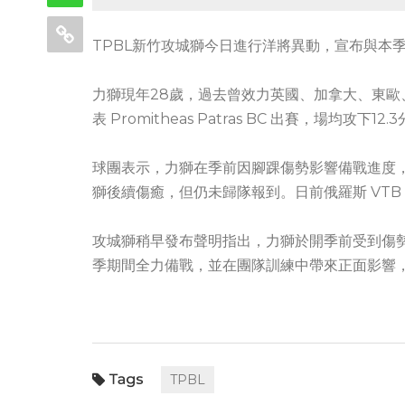
TPBL新竹攻城獅今日進行洋將異動，宣布與本季尚未
力獅現年28歲，過去曾效力英國、加拿大、東
表 Promitheas Patras BC 出賽，場均攻下
球團表示，力獅在季前因腳踝傷勢影響備戰進度
獅後續傷癒，但仍未歸隊報到。日前俄羅斯 VT
攻城獅稍早發布聲明指出，力獅於開季前受到傷
季期間全力備戰，並在團隊訓練中帶來正面影響
TPBL