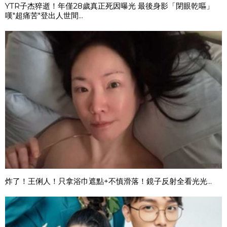
YTR子杰猝逝！年僅28歲真正死因曝光 最後身影「閉眼乾嘔」
嘆"超痛苦"登出人世間...
炸了！王俐人！只拿浴巾遮點+不慎滑落！鏡子反射全看光光...