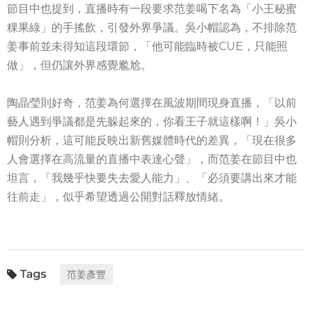
節目中也提到，直播時有一段要求范姜喝下名為「小王秘蜜
粿果綠」的手搖飲，引發外界爭議。吳小帽認為，不排除范
姜事前並未得知這段環節，「他可能臨時被CUE，只能照
做」，但仍讓外界感覺尷尬。
陶晶瑩則好奇，范姜為何選擇在風波期間現身直播，「以前
藝人遇到爭議都是先躲起來的，你看王子就這樣啊！」吳小
帽則分析，這可能反映出新舊媒體時代的差異，「現在很多
人會選擇在高流量的直播中表達心聲」，而范姜在節目中也
坦言，「我幾乎快要失去愛人能力」、「必須要講出來才能
往前走」，似乎希望透過公開對話釋放情緒。
范姜彥豐