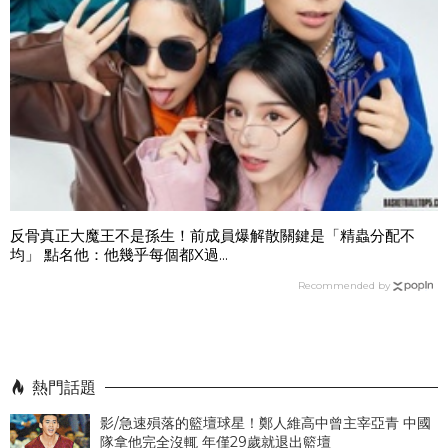
反骨真正大魔王不是孫生！前成員爆解散關鍵是「精蟲分配不
均」 點名他：他幾乎每個都X過...
Recommended by
熱門話題
影/急速殞落的籃壇球星！鄭人維高中曾主宰亞青 中國
隊拿他完全沒輒 年僅29歲就退出籃壇