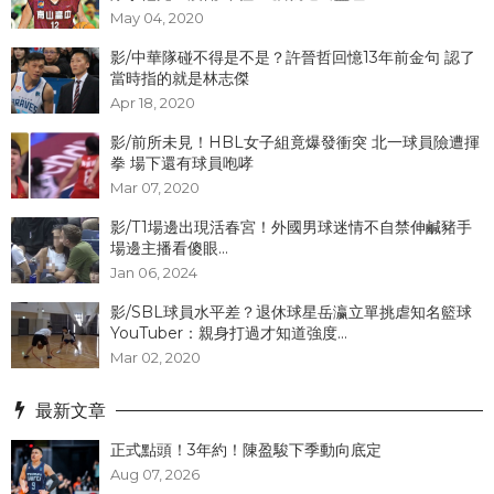
May 04, 2020
影/中華隊碰不得是不是？許晉哲回憶13年前金句 認了
當時指的就是林志傑
Apr 18, 2020
影/前所未見！HBL女子組竟爆發衝突 北一球員險遭揮
拳 場下還有球員咆哮
Mar 07, 2020
影/T1場邊出現活春宮！外國男球迷情不自禁伸鹹豬手
場邊主播看傻眼...
Jan 06, 2024
影/SBL球員水平差？退休球星岳瀛立單挑虐知名籃球
YouTuber：親身打過才知道強度...
Mar 02, 2020
最新文章
正式點頭！3年約！陳盈駿下季動向底定
Aug 07, 2026