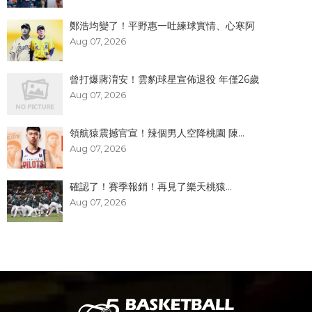
鄭浩均變了！平野惠一吐練球實情、心寒阿
Aug 07, 2026
曾打爆蔣淯安！雲豹球星宣佈退役 年僅26歲
Aug 07, 2026
領航猿震撼官宣！辣個男人空降桃園 陳...
Aug 07, 2026
確認了！賽季報銷！再見了樂天桃猿...
Aug 07, 2026