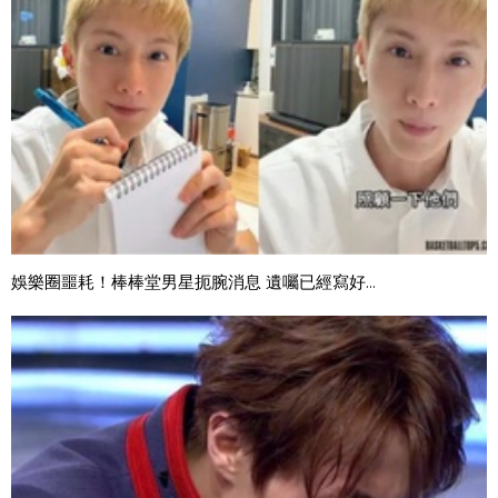
娛樂圈噩耗！棒棒堂男星扼腕消息 遺囑已經寫好...