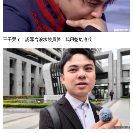
王子哭了！認罪含淚求饒員警：我用憋氣逃兵