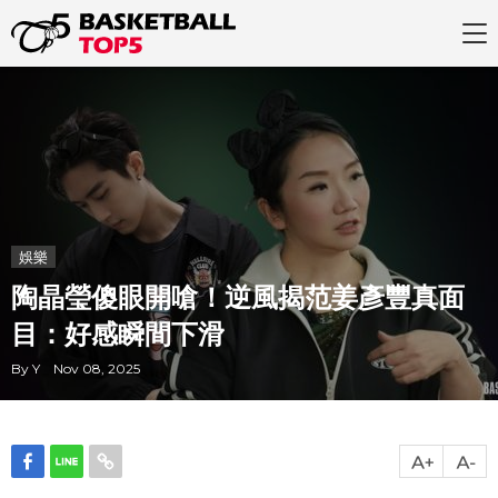
娛樂
陶晶瑩傻眼開嗆！逆風揭范姜彥豐真面
目：好感瞬間下滑
By Y Nov 08, 2025