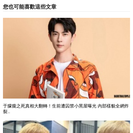
您也可能喜歡這些文章
于朦朧之死真相大翻轉！生前遭囚禁小黑屋曝光 內部樣貌全網炸
裂...