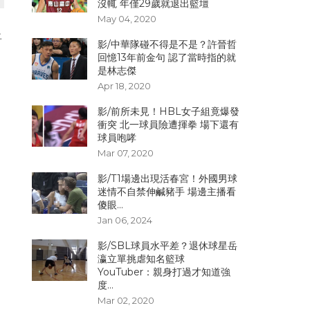
沒輒 年僅29歲就退出籃壇
May 04, 2020
上
影/中華隊碰不得是不是？許晉哲
回憶13年前金句 認了當時指的就
是林志傑
Apr 18, 2020
影/前所未見！HBL女子組竟爆發
衝突 北一球員險遭揮拳 場下還有
球員咆哮
Mar 07, 2020
影/T1場邊出現活春宮！外國男球
迷情不自禁伸鹹豬手 場邊主播看
傻眼...
Jan 06, 2024
影/SBL球員水平差？退休球星岳
瀛立單挑虐知名籃球
YouTuber：親身打過才知道強
度...
Mar 02, 2020