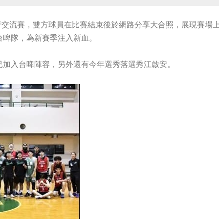
rs進行交流賽，雙方球員在比賽結束後於網路分享大合照，展現賽場
台啤隊，為新賽季注入新血。
已加入台啤陣容，另外還有今年選秀落選秀江啟安。