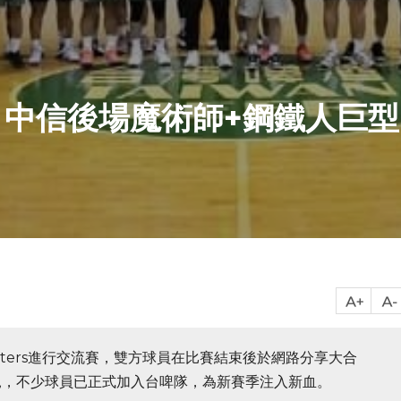
！中信後場魔術師+鋼鐵人巨型
lters進行交流賽，雙方球員在比賽結束後於網路分享大合
見，不少球員已正式加入台啤隊，為新賽季注入新血。