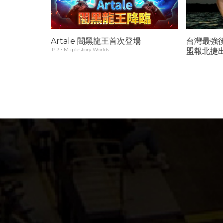
Artale 闇黑龍王首次登場
台灣最強
PR・Maplestory Worlds
盟報北捷
聲量問題埋