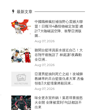
最新文章
中國職棒瘋狂補強野心震撼大聯
盟！日職184轟怪物確定加盟 總
計7大咖確認空降、衝擊亞洲版
圖...
Aug 07, 2026
聽聞台籃球員薪水接近自己！大
谷翔平都無語了 林庭謙1夜轟動
全亞洲...
Aug 07, 2026
亞運男籃抽到死亡之組！攻城獅
教練率約旦台籃復仇者大軍 杰倫
領銜3大籃壇棄將殺回來...
Aug 07, 2026
味全更衣室炸鍋！葉君璋賽後怒
火全開 全隊被震到1句話都說不
出來