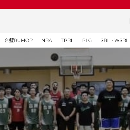
台籃RUMOR
NBA
TPBL
PLG
SBL、WSBL