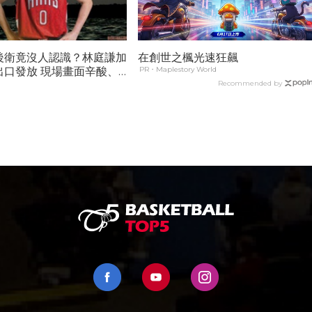
後衛竟沒人認識？林庭謙加
在創世之楓光速狂飆
出口發放 現場畫面辛酸、
PR・Maplestory World
未爆彈...
Recommended by