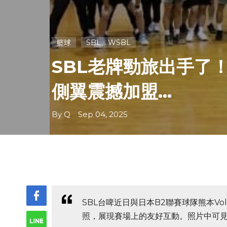
籃球
SBL、WSBL
SBL老牌勁旅出手了
側翼震撼加盟...
By Q Sep 04, 2025
SBL台啤近日與日本B2聯賽球隊熊本Vo
照，展現賽場上的友好互動。照片中可