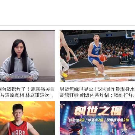
個台籃都炸了！霖霖痛哭自
男籃無緣世界盃！5球員昨晨現身水
短片還原真相 林庭謙這次完
菸館狂歡 網爆內幕炸鍋：喝到打烊
還抽菸...