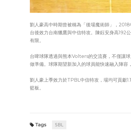
劉人豪高中時期曾被稱為「後場魔術師」，2018
台後效力台南獵鷹與中信特攻。陳鈺安身高192
有限。
台啤球隊透過與熊本Volters的交流賽，不僅
做準備。球隊期望新加入的球員能快速融入陣容，
劉人豪上季效力於TPBL中信特攻，場均可貢獻1.1
籃板。
SBL