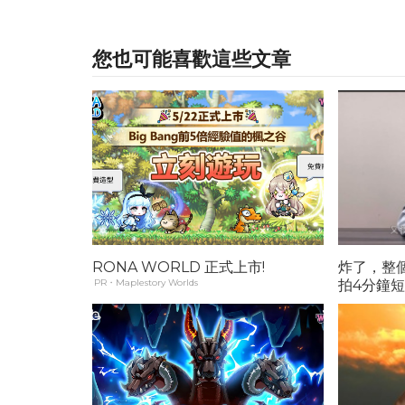
您也可能喜歡這些文章
RONA WORLD 正式上市!
炸了，整
PR・Maplestory Worlds
拍4分鐘
蛋了...