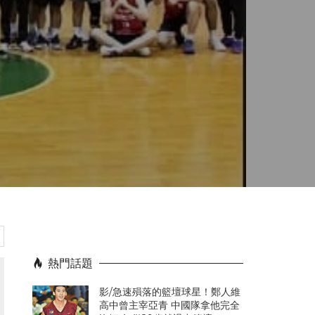
熱門話題
影/急速殞落的籃壇球星！鄭人維
高中曾主宰亞青 中國隊拿他完全