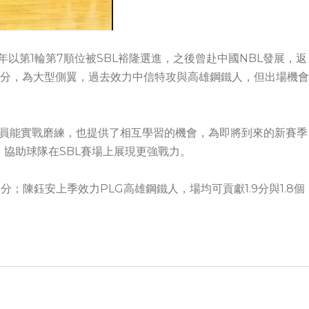
年以第1輪第7順位被SBL裕隆選進，之後曾赴中國NBL發展，返
公分，為大型側翼，過去效力中信特攻與高雄鋼鐵人，但出場機會
讓球員能實戰磨練，也提供了相互學習的機會，為即將到來的新賽季
協助球隊在SBL賽場上展現更強戰力。
分；陳鈺安上季效力PLG高雄鋼鐵人，場均可貢獻1.9分與1.8個