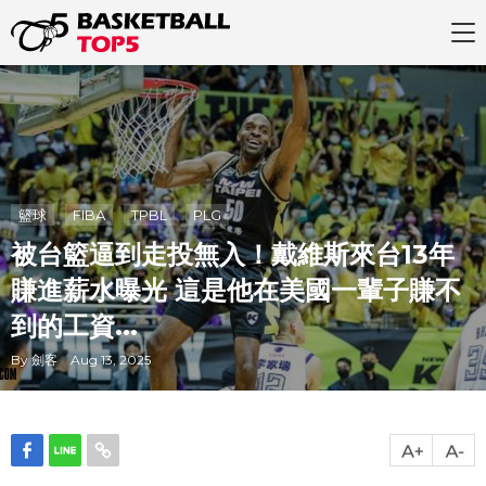
籃球
FIBA
TPBL
PLG
被台籃逼到走投無入！戴維斯來台13年
賺進薪水曝光 這是他在美國一輩子賺不
到的工資...
By 劍客 Aug 13, 2025