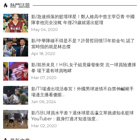
熱門話題
影/急速殞落的籃壇球星！鄭人維高中曾主宰亞青 中國
隊拿他完全沒輒 年僅29歲就退出籃壇
May 04, 2020
影/中華隊碰不得是不是？許晉哲回憶13年前金句 認了
當時指的就是林志傑
Apr 18, 2020
影/前所未見！HBL女子組竟爆發衝突 北一球員險遭揮
拳 場下還有球員咆哮
Mar 07, 2020
影/T1場邊出現活春宮！外國男球迷情不自禁伸鹹豬手
場邊主播看傻眼...
Jan 06, 2024
影/SBL球員水平差？退休球星岳瀛立單挑虐知名籃球
YouTuber：親身打過才知道強度...
Mar 02, 2020