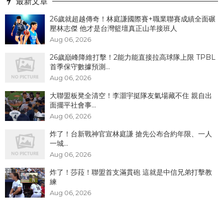
最新文章
26歲就超越傳奇！林庭謙國際賽+職業聯賽成績全面碾
壓林志傑 他才是台灣籃壇真正山羊接班人
Aug 06, 2026
26歲巔峰降維打擊！2能力能直接拉高球隊上限 TPBL
首季保守數據預測...
Aug 06, 2026
大聯盟板凳全清空！李灝宇挺隊友氣場藏不住 親自出
面擺平社會事...
Aug 06, 2026
炸了！台新戰神官宣林庭謙 搶先公布合約年限、一人
一城...
Aug 06, 2026
炸了！​莎菈！聯盟首支滿貫砲 這就是中信兄弟打擊教
練
Aug 06, 2026