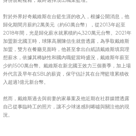
身份規範複雜，最終選擇淡出職業籃壇。
對於外界好奇戴維斯在台籃生涯的收入，根據公開消息，他
歸化期間月薪約2萬美元（約60萬台幣），從2013年起至
2018年間，光是歸化薪水就累積約4,320萬元台幣。2021年
加盟新北國王時，球隊高層陳信生就曾透露，為爭取戴維斯
加盟，雙方在餐廳見面時，他甚至拿出白紙請戴維斯填寫理
想薪水，依據其稀缺性和國內職籃當時盛況，戴維斯年薪至
少約1500萬台幣。戴維斯在新北國王效力三個賽季，加上場
外代言及早年在SBL的薪資，保守估計其在台灣籃壇累積收
入超過1億元新台幣。
然而，戴維斯過去與前妻的家暴案及他近期在社群媒體透露
自己從事臨時工的照片，讓不少球迷感到唏噓與關注他的現
況。