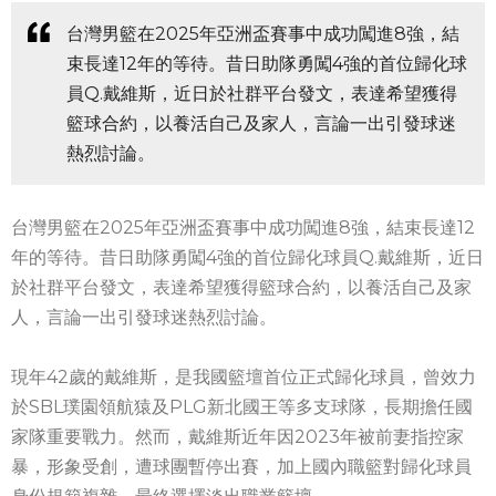
台灣男籃在2025年亞洲盃賽事中成功闖進8強，結
束長達12年的等待。昔日助隊勇闖4強的首位歸化球
員Q.戴維斯，近日於社群平台發文，表達希望獲得
籃球合約，以養活自己及家人，言論一出引發球迷
熱烈討論。
台灣男籃在2025年亞洲盃賽事中成功闖進8強，結束長達12
年的等待。昔日助隊勇闖4強的首位歸化球員Q.戴維斯，近日
於社群平台發文，表達希望獲得籃球合約，以養活自己及家
人，言論一出引發球迷熱烈討論。
現年42歲的戴維斯，是我國籃壇首位正式歸化球員，曾效力
於SBL璞園領航猿及PLG新北國王等多支球隊，長期擔任國
家隊重要戰力。然而，戴維斯近年因2023年被前妻指控家
暴，形象受創，遭球團暫停出賽，加上國內職籃對歸化球員