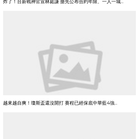
炸了！台新戰神官宣林庭謙 搶先公布合約年限、一人一城...
越來越自爽！瓊斯盃還沒開打 賽程已經保底中華藍4強...