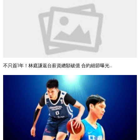
不只簽1年！林庭謙返台薪資總額破億 合約細節曝光...