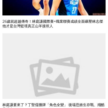
26歲就超越傳奇！林庭謙國際賽+職業聯賽成績全面碾壓林志傑
他才是台灣籃壇真正山羊接班人
林庭謙要來了？丁聖儒攤牌「角色全變」 後場恐掀生存戰、殘酷