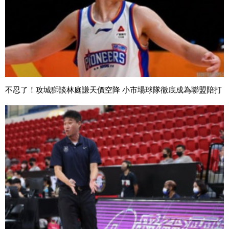
不忍了！攻城獅談林庭謙天價空降 小市場球隊徹底成為聯盟陪打