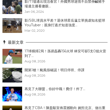
影/T1場邊出現活春宮！外國男球迷情不自禁伸鹹豬手
場邊主播看傻眼...
Jan 06, 2024
影/SBL球員水平差？退休球星岳瀛立單挑虐知名籃球
YouTuber：親身打過才知道強度...
Mar 02, 2020
最新文章
17球橫掃2局！孫易磊轟156火球 林安可卻3支0熄火雷
到了...
Aug 08, 2026
開第1槍！颱風假確認！明日停班、停課
Aug 08, 2026
再見了大聯盟，你好中職！費仔！炸了...
Aug 08, 2026
再見了CBA！陳盈駿宣佈震撼動向 婉拒北京、做出重