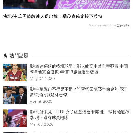
快訊/中華男籃教練人選出爐！桑茂森確定接下兵符
Recommended by
熱門話題
影/急速殞落的籃壇球星！鄭人維高中曾主宰亞青 中國
隊拿他完全沒輒 年僅29歲就退出籃壇
May 04, 2020
影/中華隊碰不得是不是？許晉哲回憶13年前金句 認了
當時指的就是林志傑
Apr 18, 2020
影/前所未見！HBL女子組竟爆發衝突 北一球員險遭揮
拳 場下還有球員咆哮
Mar 07, 2020