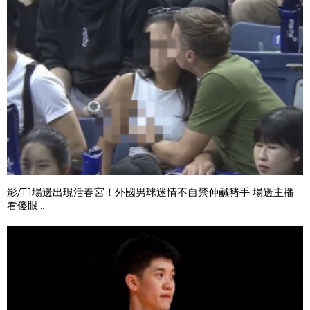
影/T1場邊出現活春宮！外國男球迷情不自禁伸鹹豬手 場邊主播
看傻眼...