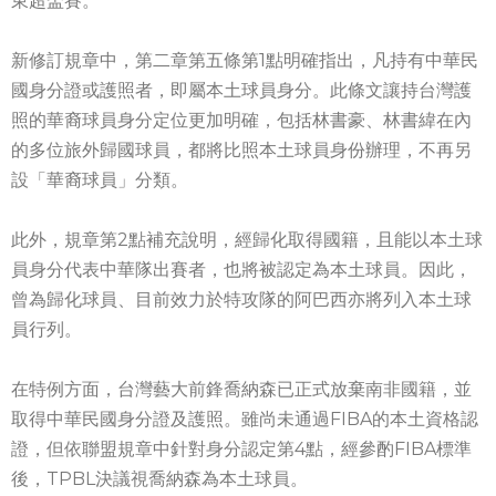
東超盃賽。
新修訂規章中，第二章第五條第1點明確指出，凡持有中華民
國身分證或護照者，即屬本土球員身分。此條文讓持台灣護
照的華裔球員身分定位更加明確，包括林書豪、林書緯在內
的多位旅外歸國球員，都將比照本土球員身份辦理，不再另
設「華裔球員」分類。
此外，規章第2點補充說明，經歸化取得國籍，且能以本土球
員身分代表中華隊出賽者，也將被認定為本土球員。因此，
曾為歸化球員、目前效力於特攻隊的阿巴西亦將列入本土球
員行列。
在特例方面，台灣藝大前鋒喬納森已正式放棄南非國籍，並
取得中華民國身分證及護照。雖尚未通過FIBA的本土資格認
證，但依聯盟規章中針對身分認定第4點，經參酌FIBA標準
後，TPBL決議視喬納森為本土球員。