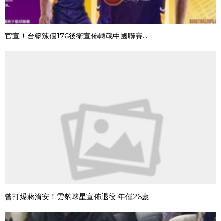
官宣！台籃辣個176後衛宣佈轉戰中國聯賽...
曾打爆蔣淯安！雲豹球星宣佈退役 年僅26歲