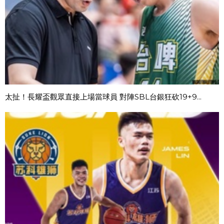
太扯！長耀盃觀眾直接上場當球員 對陣SBL台銀狂砍19+9...