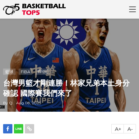
籃球
FIBA
TPBL
台灣男籃才剛連勝！林家兄弟本土身分
確認 國際賽我們來了
By Q Aug 08, 2025