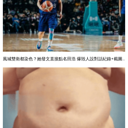
風城雙衛都染色？她發文直接點名田浩 爆毀人設對話紀錄+截圖...