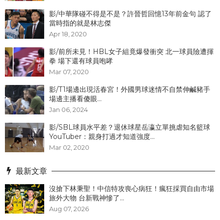
影/中華隊碰不得是不是？許晉哲回憶13年前金句 認了
當時指的就是林志傑
Apr 18, 2020
影/前所未見！HBL女子組竟爆發衝突 北一球員險遭揮
拳 場下還有球員咆哮
Mar 07, 2020
影/T1場邊出現活春宮！外國男球迷情不自禁伸鹹豬手
場邊主播看傻眼...
Jan 06, 2024
影/SBL球員水平差？退休球星岳瀛立單挑虐知名籃球
YouTuber：親身打過才知道強度...
Mar 02, 2020
最新文章
沒搶下林秉聖！中信特攻喪心病狂！瘋狂採買自由市場
旅外大物 台新戰神慘了...
Aug 07, 2026