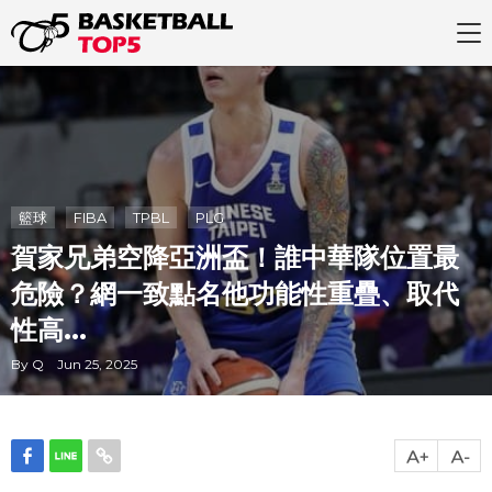
籃球
FIBA
TPBL
PLG
賀家兄弟空降亞洲盃！誰中華隊位置最
危險？網一致點名他功能性重疊、取代
性高...
By Q Jun 25, 2025