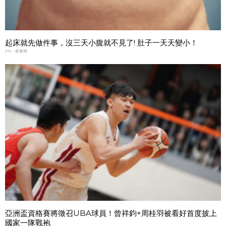
起床就先做件事，沒三天小腹就不見了! 肚子一天天變小！
PR・新素簡
亞洲盃資格賽將徵召UBA球員！曾祥鈞+周桂羽被看好首度披上
國家一隊戰袍