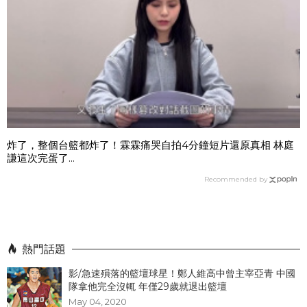
炸了，整個台籃都炸了！霖霖痛哭自拍4分鐘短片還原真相 林庭
謙這次完蛋了...
Recommended by
熱門話題
影/急速殞落的籃壇球星！鄭人維高中曾主宰亞青 中國
隊拿他完全沒輒 年僅29歲就退出籃壇
May 04, 2020