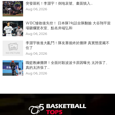
突發噩耗！李灝宇！倒地哀號、畫面慎入...
Aug 06, 2026
WBC慘敗後失控！ 日本隊1句話全隊翻臉 大谷翔平當
場砸爛更衣室、點名井端弘和
Aug 06, 2026
李灝宇衝進大亂鬥！隊友賽後終於攤牌 真實態度藏不
住了
Aug 06, 2026
職籃教練攤牌！全面封殺波波卡原因曝光 太誇張了、
真的太誇張了...
Aug 06, 2026