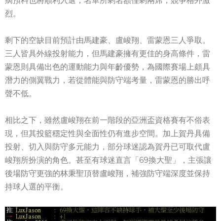
病預料也將順利入選，名單所剩名額僅剩兩席，競爭格外激
烈。
剩下的空缺目前預計由馬建豪、盧峻翔、雷蒙恩三人爭取。
三人皆具外線投射能力，但馬建豪擁有更佳的身高條件，雷
蒙恩則具備出色的運動能力與年齡優勢，為國際賽場上頗具
潛力的側翼戰力，若從體能與防守端考量，雷蒙恩的勝出呼
聲不低。
相比之下，雖然盧峻翔在前一階段的亞洲盃資格賽有不俗表
現，但其投籃穩定性與全面性仍有進步空間。加上賀丹具備
投射、切入與防守多元能力，部分球迷認為賀丹已可取代盧
峻翔所扮演的角色。甚至有球迷直言「69換大聖」，主張讓
後場防守更強的林秉聖頂替盧峻翔，補強防守端深度並保持
持球人選的平衡。