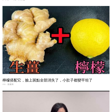
檸檬搭配它，臉上斑點全部消失了，小肚子都變平坦了
PR・新素簡