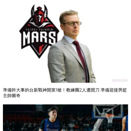
準備幹大事的台新戰神開第1槍！教練團2人遭開刀 準備迎接男籃
主帥圖奇