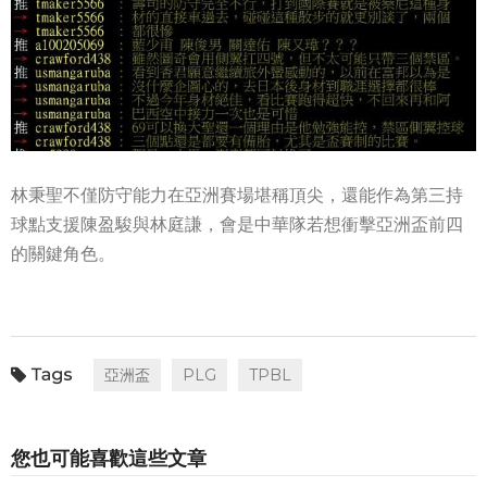
林秉聖不僅防守能力在亞洲賽場堪稱頂尖，還能作為第三持
球點支援陳盈駿與林庭謙，會是中華隊若想衝擊亞洲盃前四
的關鍵角色。
亞洲盃
PLG
TPBL
您也可能喜歡這些文章