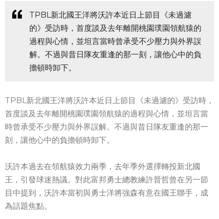
TPBL新北國王洋將沃許本近日上節目《未過濾
的》受訪時，首度談及去年離開桃園璞園領航猿的
過程與心情，並坦言當時曾承受不少壓力與外界誤
解。不過與昔日隊友重逢的那一刻，讓他心中的負
擔頓時卸下。
TPBL新北國王洋將沃許本近日上節目《未過濾的》受訪時，
首度談及去年離開桃園璞園領航猿的過程與心情，並坦言當
時曾承受不少壓力與外界誤解。不過與昔日隊友重逢的那一
刻，讓他心中的負擔頓時卸下。
沃許本過去在領航猿效力兩季，去年季外選擇轉投新北國
王，引發球迷熱議。對此富邦勇士總教練許晉哲曾在另一節
目中提到，沃許本當初與勇士洋將強森有意在國王聯手，成
為話題焦點。