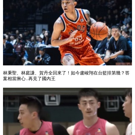
林秉聖、林庭謙、賀丹全回來了！如今盧峻翔在台籃排第幾？答
案相當揪心...再見了國內王