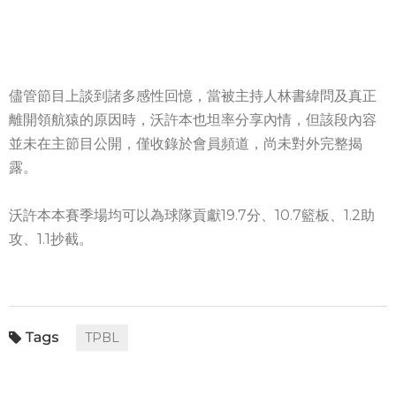
儘管節目上談到諸多感性回憶，當被主持人林書緯問及真正
離開領航猿的原因時，沃許本也坦率分享內情，但該段內容
並未在主節目公開，僅收錄於會員頻道，尚未對外完整揭
露。
沃許本本賽季場均可以為球隊貢獻19.7分、10.7籃板、1.2助
攻、1.1抄截。
TPBL