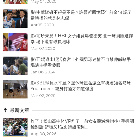
May 04, 2020
影/中華隊碰不得是不是？許晉哲回憶13年前金句 認了
當時指的就是林志傑
Apr 18, 2020
影/前所未見！HBL女子組竟爆發衝突 北一球員險遭揮
拳 場下還有球員咆哮
Mar 07, 2020
影/T1場邊出現活春宮！外國男球迷情不自禁伸鹹豬手
場邊主播看傻眼...
Jan 06, 2024
影/SBL球員水平差？退休球星岳瀛立單挑虐知名籃球
YouTuber：親身打過才知道強度...
Mar 02, 2020
最新文章
炸了！松山高中MVP炸了！前女友毀滅性指控+手握關
鍵對話 籃壇又1位史詩級渣男...
Aug 08, 2026