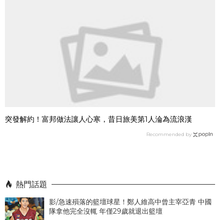
突發解約！富邦做法讓人心寒，昔日旅美第1人淪為流浪漢
Recommended by
熱門話題
影/急速殞落的籃壇球星！鄭人維高中曾主宰亞青 中國
隊拿他完全沒輒 年僅29歲就退出籃壇