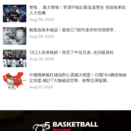
警報 、最大警報！李灝宇殺紅眼直逼歷史 突踩煞車陷
入大危機
Aug 08, 2026
颱風假基本確認！最新已7縣市達停班停課標準...
Aug 08, 2026
1次2人宣佈報銷！再見了中信兄弟...史詩級噩耗
Aug 08, 2026
中國職棒瘋狂補強野心震撼大聯盟！日職184轟怪物確
定加盟 總計7大咖確認空降、衝擊亞洲版圖...
Aug 07, 2026