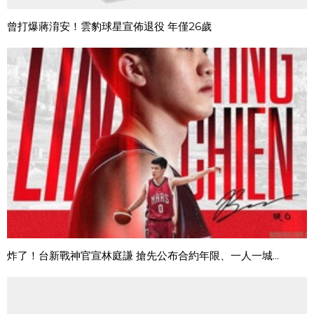
曾打爆蔣淯安！雲豹球星宣佈退役 年僅26歲
炸了！台新戰神官宣林庭謙 搶先公布合約年限、一人一城...