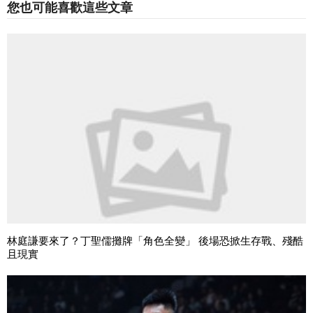
您也可能喜歡這些文章
林庭謙要來了？丁聖儒攤牌「角色全變」 後場恐掀生存戰、殘酷
且現實