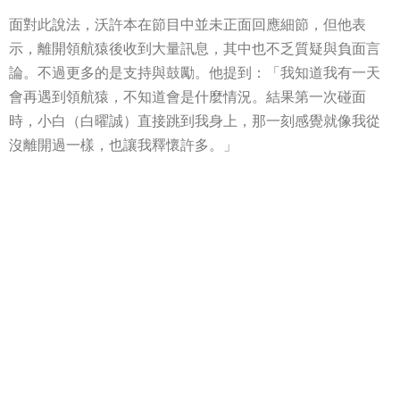
面對此說法，沃許本在節目中並未正面回應細節，但他表
示，離開領航猿後收到大量訊息，其中也不乏質疑與負面言
論。不過更多的是支持與鼓勵。他提到：「我知道我有一天
會再遇到領航猿，不知道會是什麼情況。結果第一次碰面
時，小白（白曜誠）直接跳到我身上，那一刻感覺就像我從
沒離開過一樣，也讓我釋懷許多。」