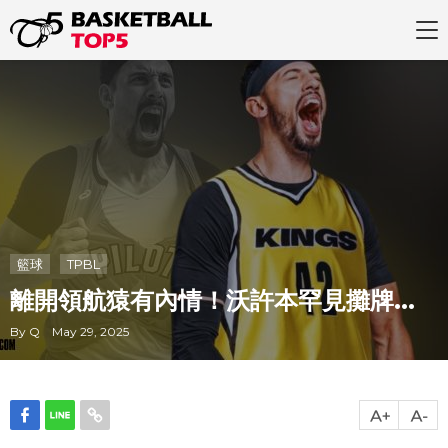
籃球
TPBL
離開領航猿有內情！沃許本罕見攤牌...
By Q May 29, 2025