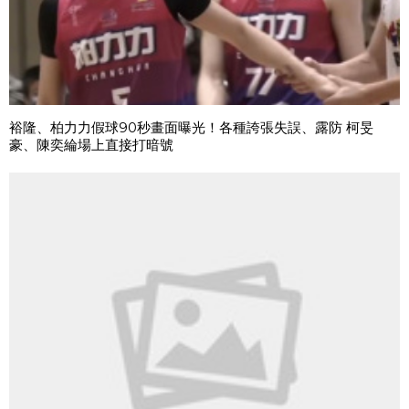
裕隆、柏力力假球90秒畫面曝光！各種誇張失誤、露防 柯旻
豪、陳奕綸場上直接打暗號