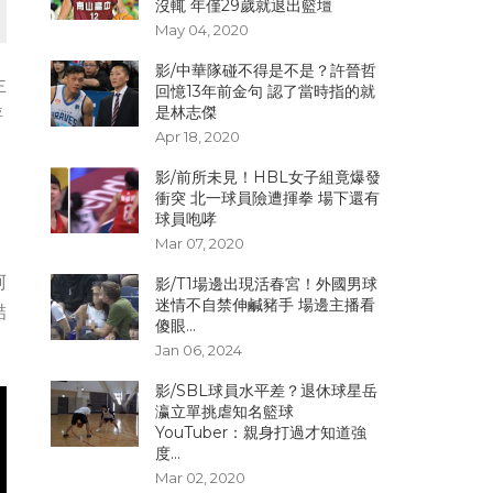
沒輒 年僅29歲就退出籃壇
May 04, 2020
影/中華隊碰不得是不是？許晉哲
主
回憶13年前金句 認了當時指的就
是林志傑
評
Apr 18, 2020
影/前所未見！HBL女子組竟爆發
衝突 北一球員險遭揮拳 場下還有
球員咆哮
Mar 07, 2020
阿
影/T1場邊出現活春宮！外國男球
迷情不自禁伸鹹豬手 場邊主播看
喆
傻眼...
Jan 06, 2024
影/SBL球員水平差？退休球星岳
瀛立單挑虐知名籃球
YouTuber：親身打過才知道強
度...
Mar 02, 2020