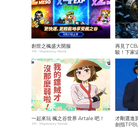
創世之楓盛大開服
再見了C
PR・Maplestory World
駿！下家這1
一起來玩 楓之谷世界 Artale 吧！
才剛選進
PR・Maplestory Worlds
劍指TPB