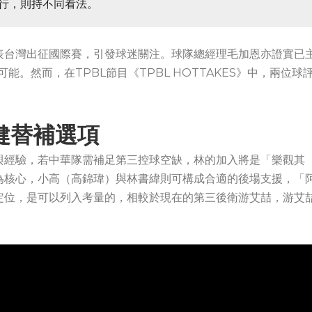
可行，則持不同看法。
表台灣出征國際賽，引發球迷關注。球隊總經理毛加恩亦證實已
能。然而，在TPBL節目《TPBL HOTTAKES》中，兩位球
健替補選項
與經驗，若中華隊需補足第三控球空缺，林的加入將是「樂觀其
為核心，小高（高錦瑋）與林書緯則可構成合適的後場支援，「
定位，是可以列入考量的，相較於現在的第三後衛游艾喆，游艾