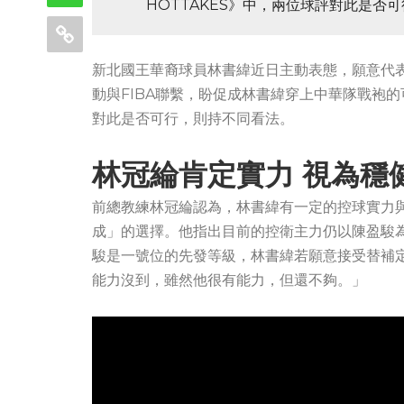
HOTTAKES》中，兩位球評對此是否
新北國王華裔球員林書緯近日主動表態，願意代
動與FIBA聯繫，盼促成林書緯穿上中華隊戰袍的可
對此是否可行，則持不同看法。
林冠綸肯定實力 視為穩
前總教練林冠綸認為，林書緯有一定的控球實力
成」的選擇。他指出目前的控衛主力仍以陳盈駿
駿是一號位的先發等級，林書緯若願意接受替補
能力沒到，雖然他很有能力，但還不夠。」