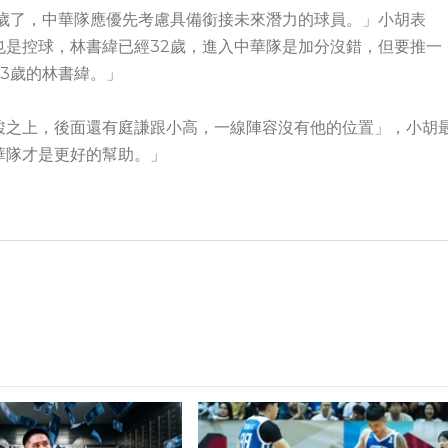
2歲了，中華隊應優先考慮具備銜接未來潛力的球員。」小胡表
也是控球，林書緯已經32歲，進入中華隊是加分沒錯，但要推一
3歲的林書緯。」
駿之上，後面還有庭謙跟小高，一線陣容沒有他的位置」，小胡
華隊才是更好的幫助。」