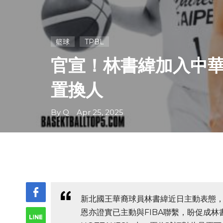
籃球
TPBL
官宣！林書緯加入中華
置換人
By Q Apr 25, 2025
新北國王華裔球員林書緯近日主動表態
恩亦證實已主動與FIBA聯繫，盼促成林