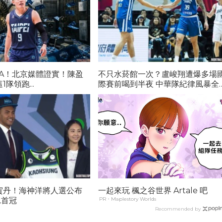
BA！北京媒體證實！陳盈
不只水菸館一次？盧峻翔遭爆多場
隊領跑...
際賽前喝到半夜 中華隊紀律風暴全
面炸裂
賀丹！海神洋將人選公布
一起來玩 楓之谷世界 Artale 吧
L首冠
PR・Maplestory Worlds
Recommended by