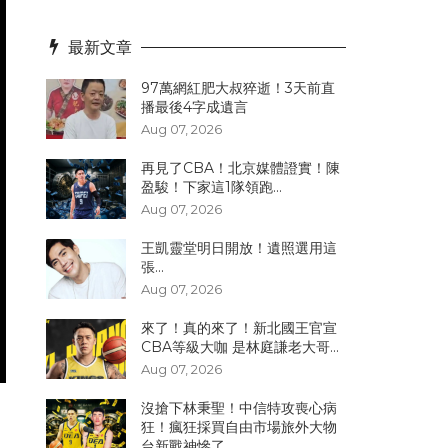
最新文章
97萬網紅肥大叔猝逝！3天前直
播最後4字成遺言
Aug 07, 2026
再見了CBA！北京媒體證實！陳
盈駿！下家這1隊領跑...
Aug 07, 2026
王凱靈堂明日開放！遺照選用這
張...
Aug 07, 2026
來了！真的來了！新北國王官宣
CBA等級大咖 是林庭謙老大哥...
Aug 07, 2026
沒搶下林秉聖！中信特攻喪心病
狂！瘋狂採買自由市場旅外大物
台新戰神慘了...