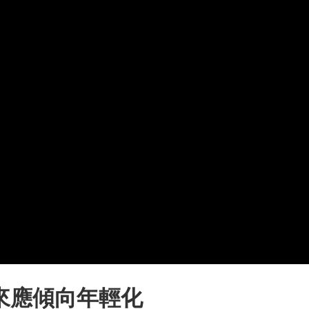
來應傾向年輕化