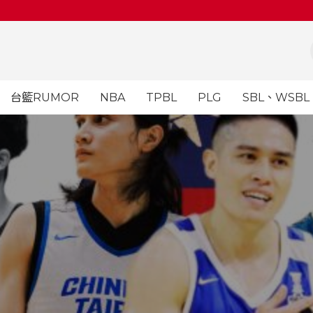
台籃RUMOR
NBA
TPBL
PLG
SBL、WSBL