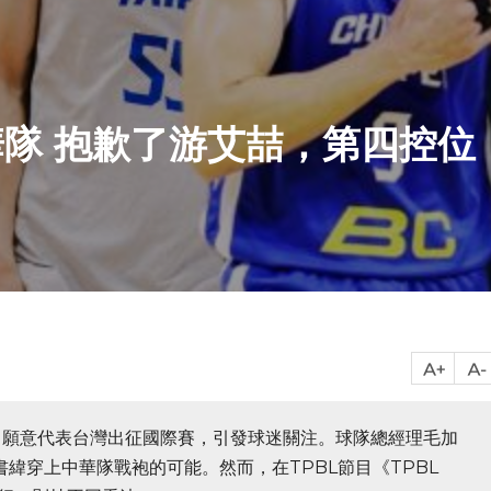
隊 抱歉了游艾喆，第四控位
，願意代表台灣出征國際賽，引發球迷關注。球隊總經理毛加
書緯穿上中華隊戰袍的可能。然而，在TPBL節目《TPBL