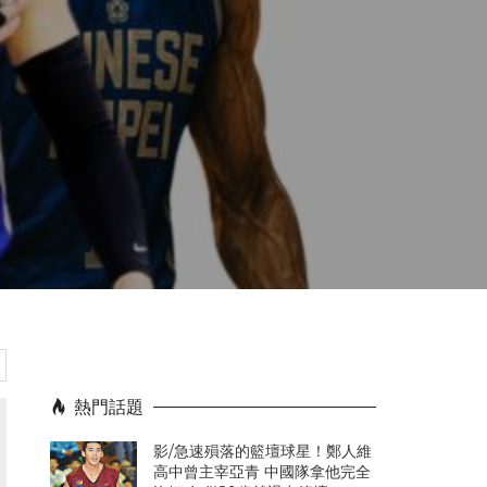
熱門話題
影/急速殞落的籃壇球星！鄭人維
高中曾主宰亞青 中國隊拿他完全