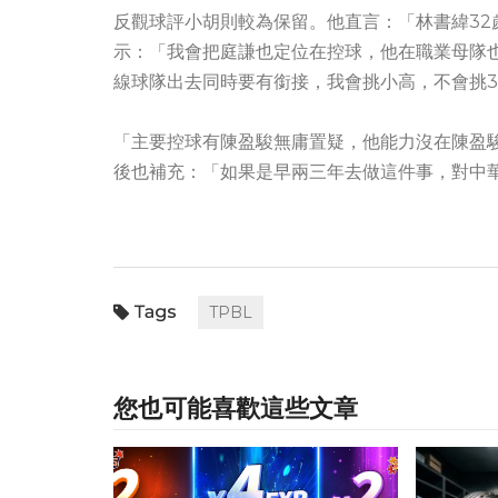
反觀球評小胡則較為保留。他直言：「林書緯3
示：「我會把庭謙也定位在控球，他在職業母隊
線球隊出去同時要有銜接，我會挑小高，不會挑3
「主要控球有陳盈駿無庸置疑，他能力沒在陳盈
後也補充：「如果是早兩三年去做這件事，對中
TPBL
您也可能喜歡這些文章