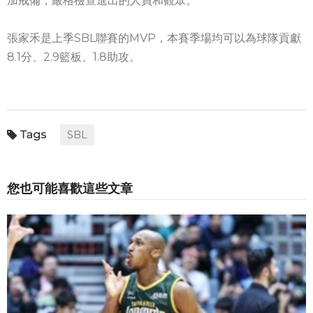
加戒備，嚴格檢查進出的人員和觀眾。
張家禾是上季SBL聯賽的MVP，本賽季場均可以為球隊貢獻
8.1分、2.9籃板、1.8助攻。
SBL
您也可能喜歡這些文章