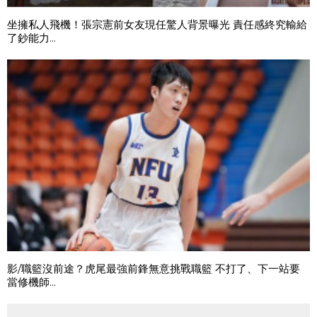
坐擁私人飛機！張宗憲前女友現任驚人背景曝光 責任感終究輸給
了鈔能力...
影/職籃沒前途？虎尾最強前鋒無意挑戰職籃 不打了、下一站要
當修機師...