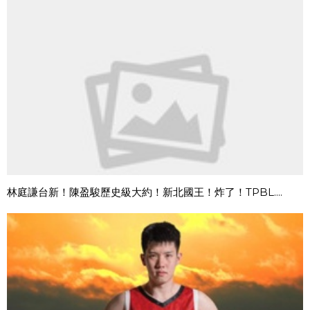
林庭謙台新！陳盈駿歷史級大約！新北國王！炸了！TPBL....