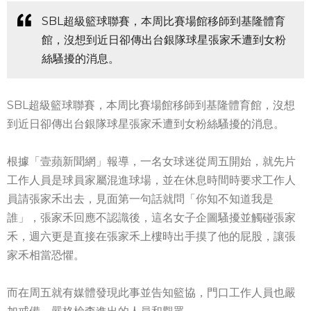
SBL超級籃球聯賽，本周比賽場館移師到基隆體育
館，沒想到近日卻傳出台銀隊球星張家禾遭到女粉
絲騷擾的消息。
SBL超級籃球聯賽，本周比賽場館移師到基隆體育館，沒想
到近日卻傳出台銀隊球星張家禾遭到女粉絲騷擾的消息。
根據「壹蘋新聞網」報導，一名女球迷從周五開始，就先片
工作人員是球員家屬混進球場，並在休息時間時要求工作人
員請張家禾出去，見面第一句話就問「你知不知道我是
誰」，張家禾回應不認識後，這名女子企圖騷擾並觸碰張家
禾，週六更是直接在張家禾上樓時出手摸了他的屁股，讓張
家禾相當恐懼。
而在周五就有媒體發現此事並告知籃協，門口工作人員也嚴