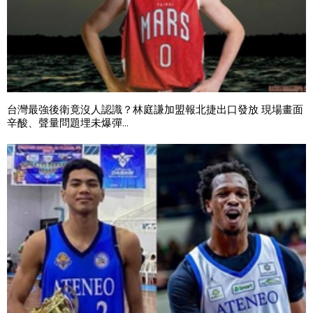
台灣最強後衛竟沒人認識？林庭謙加盟報北捷出口發放 現場畫面
辛酸、聲量問題埋未爆彈...