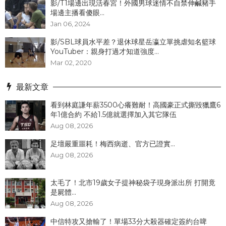
影/T1場邊出現活春宮！外國男球迷情不自禁伸鹹豬手
場邊主播看傻眼...
Jan 06, 2024
影/SBL球員水平差？退休球星岳瀛立單挑虐知名籃球
YouTuber：親身打過才知道強度...
Mar 02, 2020
最新文章
看到林庭謙年薪3500心癢難耐！高國豪正式撕毀獵鷹6
年1億合約 不給1.5億就選擇加入其它隊伍
Aug 08, 2026
足壇嚴重噩耗！梅西病逝、官方已證實...
Aug 08, 2026
太毛了！北市19歲女子提神秘袋子現身派出所 打開竟
是屍體...
Aug 08, 2026
中信特攻又搶輸了！單場33分大殺器確定簽約台啤