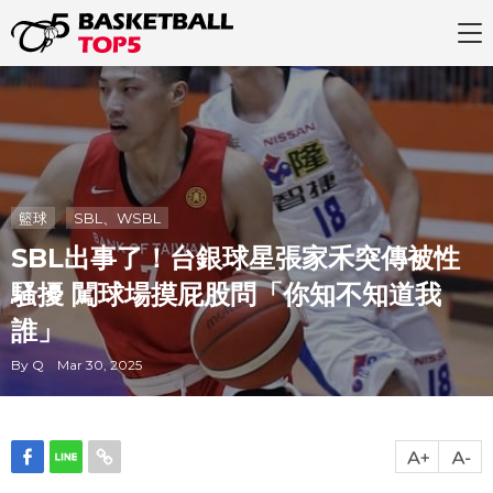
籃球
SBL、WSBL
SBL出事了！台銀球星張家禾突傳被性
騷擾 闖球場摸屁股問「你知不知道我
誰」
By Q Mar 30, 2025