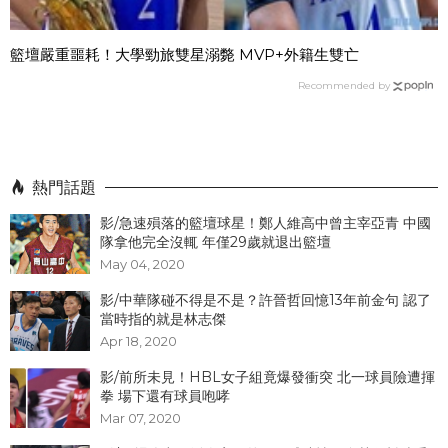
籃壇嚴重噩耗！大學勁旅雙星溺斃 MVP+外籍生雙亡
Recommended by
熱門話題
影/急速殞落的籃壇球星！鄭人維高中曾主宰亞青 中國
隊拿他完全沒輒 年僅29歲就退出籃壇
May 04, 2020
影/中華隊碰不得是不是？許晉哲回憶13年前金句 認了
當時指的就是林志傑
Apr 18, 2020
影/前所未見！HBL女子組竟爆發衝突 北一球員險遭揮
拳 場下還有球員咆哮
Mar 07, 2020