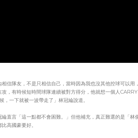
內相信隊友，不是只相信自己，當時因為我也沒其他控球可以用
攻，有時候短時間球隊連續被對方得分，他就想一個人CARRY
時候，一下就被一波帶走了」林冠綸說道。
冠綸直言「這一點都不會困難。」但他補充，真正難選的是「林
都比高國豪要好。