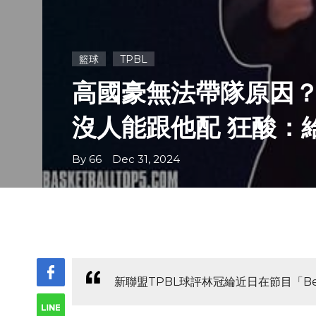
籃球
TPBL
高國豪無法帶隊原因
沒人能跟他配 狂酸：
By 66 Dec 31, 2024
新聯盟TPBL球評林冠綸近日在節目「Bey