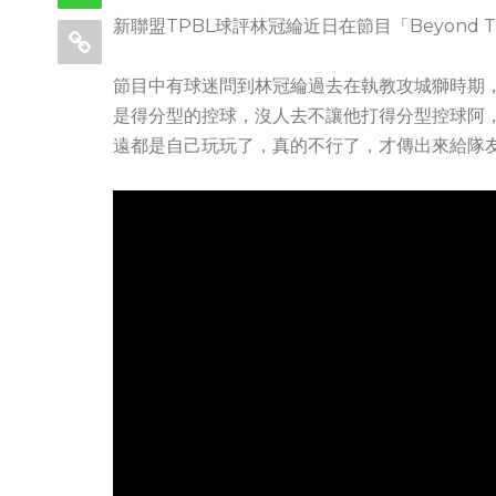
新聯盟TPBL球評林冠綸近日在節目「Beyond T
節目中有球迷問到林冠綸過去在執教攻城獅時期
是得分型的控球，沒人去不讓他打得分型控球阿
遠都是自己玩玩了，真的不行了，才傳出來給隊