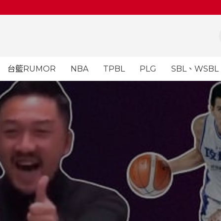
台籃RUMOR
NBA
TPBL
PLG
SBL、WSBL