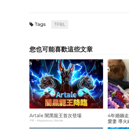
TPBL
您也可能喜歡這些文章
Artale 闇黑龍王首次登場
4年婚姻
PR・Maplestory Worlds
愛妻 導火線