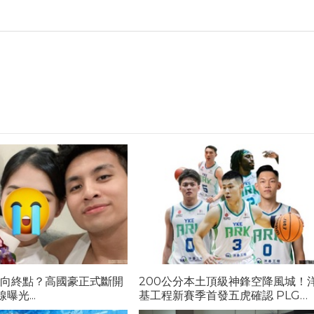
走向終點？高國豪正式斷開
200公分本土頂級神鋒空降風城！
曝光...
基工程新賽季首發五虎確認 PLG格
局劇變...