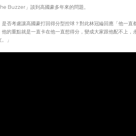
he Buzzer」談到高國豪多年來的問題。
，是否考慮讓高國豪打回得分型控球？對此林冠綸回應「他一直
，他的重點就是一直卡在他一直想得分，變成大家跟他配不上，
友。」