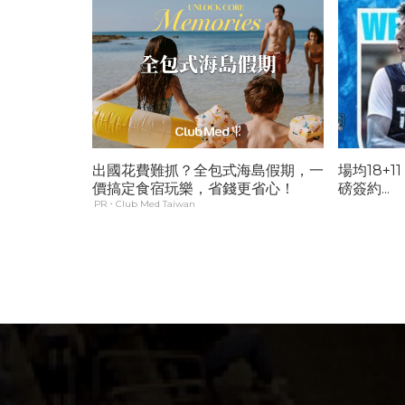
出國花費難抓？全包式海島假期，一
場均18+
價搞定食宿玩樂，省錢更省心！
磅簽約...
PR・Club Med Taiwan