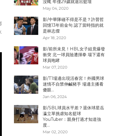
沒輒 年僅29歲就退出籃壇
May 04, 2020
影/中華隊碰不得是不是？許晉哲
都
回憶13年前金句 認了當時指的就
是林志傑
永
Apr 18, 2020
影/前所未見！HBL女子組竟爆發
衝突 北一球員險遭揮拳 場下還有
球員咆哮
Mar 07, 2020
影/T1場邊出現活春宮！外國男球
迷情不自禁伸鹹豬手 場邊主播看
傻眼...
Jan 06, 2024
影/SBL球員水平差？退休球星岳
瀛立單挑虐知名籃球
YouTuber：親身打過才知道強
度...
Mar 02, 2020