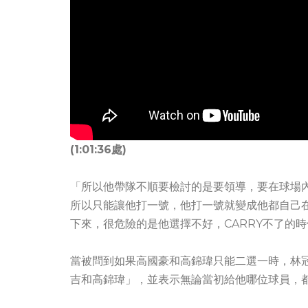
(1:01:36處)
「所以他帶隊不順要檢討的是要領導，要在球場
所以只能讓他打一號，他打一號就變成他都自己在
下來，很危險的是他選擇不好，CARRY不了的
當被問到如果高國豪和高錦瑋只能二選一時，林
吉和高錦瑋」，並表示無論當初給他哪位球員，