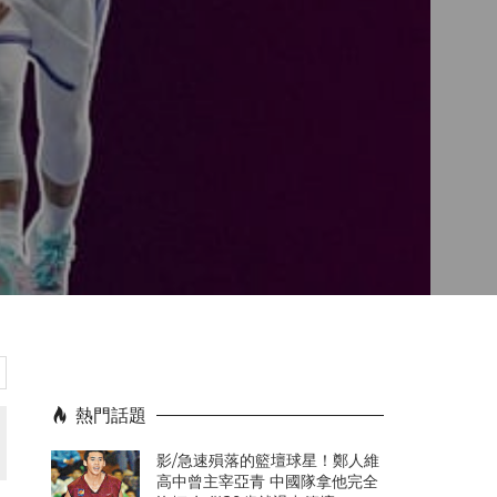
熱門話題
影/急速殞落的籃壇球星！鄭人維
高中曾主宰亞青 中國隊拿他完全