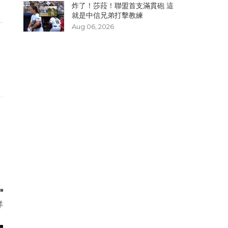
炸了！​莎菈！聯盟首支滿貫砲 這
就是中信兄弟打擊教練
Aug 06, 2026
洋