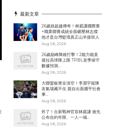
最新文章
26歲就超越傳奇！林庭謙國際賽
+職業聯賽成績全面碾壓林志傑
他才是台灣籃壇真正山羊接班人
Aug 06, 2026
26歲巔峰降維打擊！2能力能直
接拉高球隊上限 TPBL首季保守
數據預測...
Aug 06, 2026
，
大聯盟板凳全清空！李灝宇挺隊
友氣場藏不住 親自出面擺平社會
事...
Aug 06, 2026
俊
炸了！台新戰神官宣林庭謙 搶先
公布合約年限、一人一城...
Aug 06, 2026