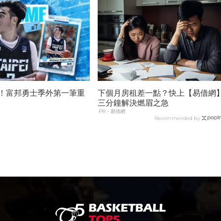
11！富邦勇士季外第一筆重
下個月房租差一點？快上【易借網
三分鐘解決燃眉之急
PR・易借網
Recommended by