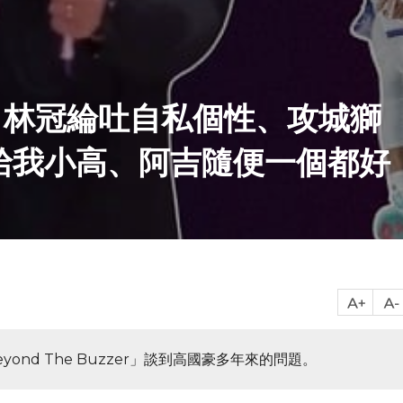
？林冠綸吐自私個性、攻城獅
給我小高、阿吉隨便一個都好
ond The Buzzer」談到高國豪多年來的問題。