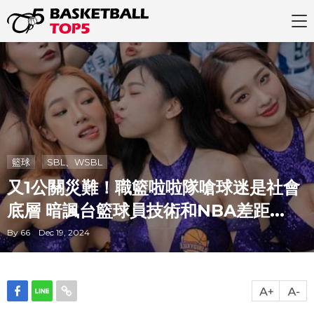
籃球
SBL、WSBL
又1公關災難！職籃啦啦隊嗆球迷是社會
底層 暗諷台籃球員技術和NBA差距...
By 66 Dec 19, 2024