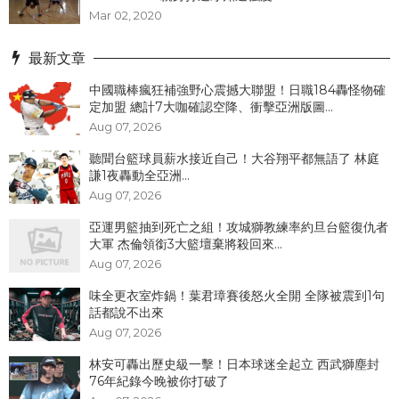
Mar 02, 2020
最新文章
中國職棒瘋狂補強野心震撼大聯盟！日職184轟怪物確
定加盟 總計7大咖確認空降、衝擊亞洲版圖...
Aug 07, 2026
聽聞台籃球員薪水接近自己！大谷翔平都無語了 林庭
謙1夜轟動全亞洲...
Aug 07, 2026
亞運男籃抽到死亡之組！攻城獅教練率約旦台籃復仇者
大軍 杰倫領銜3大籃壇棄將殺回來...
Aug 07, 2026
味全更衣室炸鍋！葉君璋賽後怒火全開 全隊被震到1句
話都說不出來
Aug 07, 2026
林安可轟出歷史級一擊！日本球迷全起立 西武獅塵封
76年紀錄今晚被你打破了