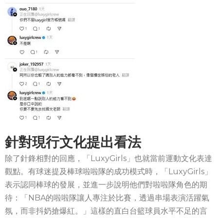
針對現行文化提出看法
除了針鋒相對的回應，「LuxyGirls」也就當前運動文化表達
觀點。有球迷提及棒球啦啦隊的成功模式時，「LuxyGirls」
表示認同棒球的發展，並進一步說明他們對啦啦隊角色的期
待：「NBA的啦啦隊讓人專注於比賽，透過串場表演活躍氣
氛，而非抖奶搶爆紅。」這樣的直白台籃球員水平不足的言