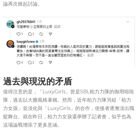
論再次掀起討論。
過去與現況的矛盾
值得注意的是，「LuxyGirls」曾是SBL柏力力隊的御用啦啦
隊，過去以大膽風格著稱。然而，近年柏力力隊另組「柏力
力女孩」並淡化與「LuxyGirls」的合作，使後者逐漸淡出職
籃舞台。就在昨日，柏力力女孩還舉辦了記者會，似乎也為
這場論戰增添了更多意涵。