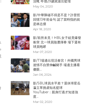
沒輒 年僅29歲就退出籃壇
May 04, 2020
影/中華隊碰不得是不是？許晉哲
回憶13年前金句 認了當時指的就
是林志傑
Apr 18, 2020
影/前所未見！HBL女子組竟爆發
衝突 北一球員險遭揮拳 場下還有
乎
球員咆哮
中
Mar 07, 2020
現
影/T1場邊出現活春宮！外國男球
迷情不自禁伸鹹豬手 場邊主播看
傻眼...
Jan 06, 2024
影/SBL球員水平差？退休球星岳
台
瀛立單挑虐知名籃球
YouTuber：親身打過才知道強
度...
Mar 02, 2020