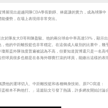
賀博展現出超越同隊CBA學長劉錚、林庭謙的實力，成為球隊中
體能優勢，在場上表現得非常突出。
僅次於隊友大B哥和陳盈駿。他的兩分球命中率高達59%，顯示出
色，他的中距離投籃也非常穩定。在這個成人級別的比賽中，幾
年瓊斯盃外隊強度普遍被認為不高，但要知道賀博還只是一名高
這些球員很多也都是在各海外聯賽打滾的球員，能繳出這樣的表
稱讚他的運球切入、中距離投籃和各種轉身技術。原PO寫道：
斯盃根本不夠他打。」這篇貼文引發了熱議，許多網友開始討論