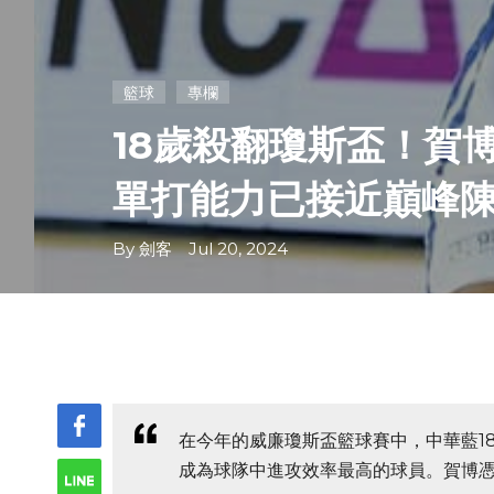
籃球
專欄
18歲殺翻瓊斯盃！賀
單打能力已接近巔峰
By 劍客 Jul 20, 2024
在今年的威廉瓊斯盃籃球賽中，中華藍1
成為球隊中進攻效率最高的球員。賀博