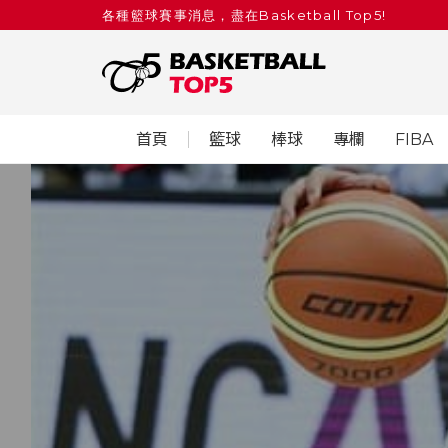
各種籃球賽事消息，盡在Basketball Top5!
首頁
籃球
棒球
專欄
FIBA