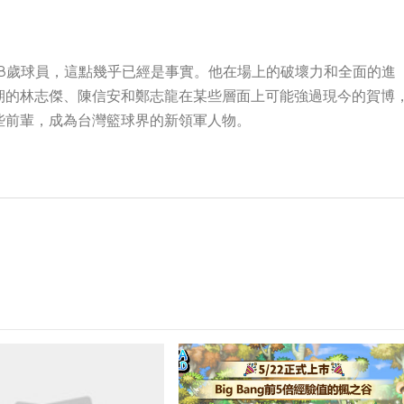
8歲球員，這點幾乎已經是事實。他在場上的破壞力和全面的進
期的林志傑、陳信安和鄭志龍在某些層面上可能強過現今的賀博
些前輩，成為台灣籃球界的新領軍人物。