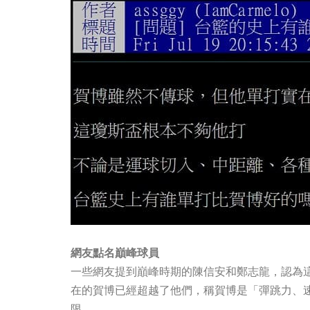
網友點名巔峰球員
一些網友提到巔峰時期的陳信安和鄭志龍，認為
在的賀博已經超越了他們，稱賀博是「彈跳力、速
限。