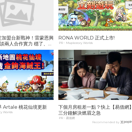
定加盟台新戰神！雷蒙恩興
RONA WORLD 正式上市!
爽談兩人合作實力 穩了、總
PR・Maplestory Worlds
Artale 桃花仙境更新
下個月房租差一點？快上【易借網
y Worlds
三分鐘解決燃眉之急
PR・易借網
Recommended by