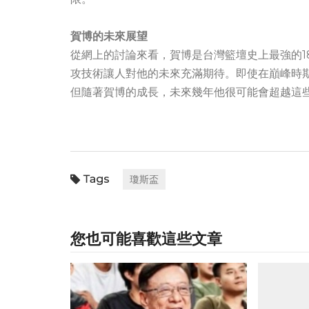
賀博的未來展望
從網上的討論來看，賀博是台灣籃壇史上最強的1
攻技術讓人對他的未來充滿期待。即使在巔峰時
但隨著賀博的成長，未來幾年他很可能會超越這
瓊斯盃
您也可能喜歡這些文章