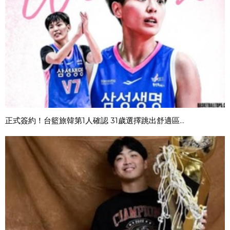
正式簽約！台籃旅韓第1人確認 31歲選擇跳出舒適區...