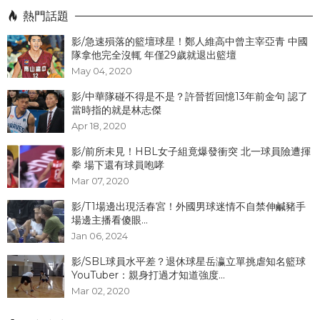
熱門話題
影/急速殞落的籃壇球星！鄭人維高中曾主宰亞青 中國
隊拿他完全沒輒 年僅29歲就退出籃壇
May 04, 2020
影/中華隊碰不得是不是？許晉哲回憶13年前金句 認了
當時指的就是林志傑
Apr 18, 2020
影/前所未見！HBL女子組竟爆發衝突 北一球員險遭揮
拳 場下還有球員咆哮
Mar 07, 2020
影/T1場邊出現活春宮！外國男球迷情不自禁伸鹹豬手
場邊主播看傻眼...
Jan 06, 2024
影/SBL球員水平差？退休球星岳瀛立單挑虐知名籃球
YouTuber：親身打過才知道強度...
Mar 02, 2020