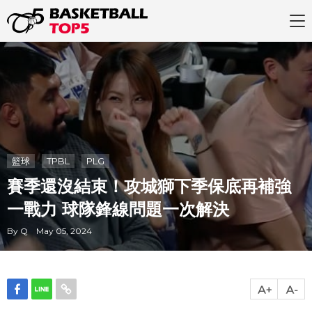
籃球
TPBL
PLG
賽季還沒結束！攻城獅下季保底再補強
一戰力 球隊鋒線問題一次解決
By Q May 05, 2024