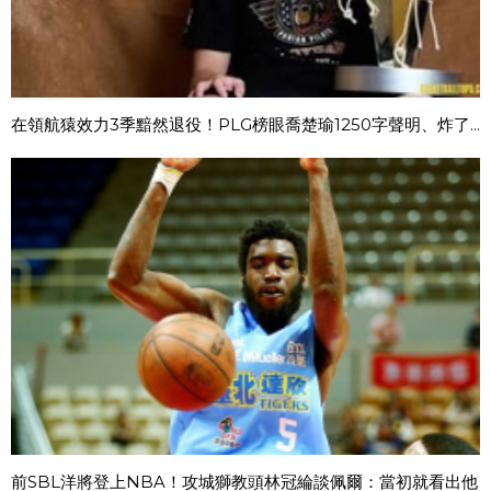
在領航猿效力3季黯然退役！PLG榜眼喬楚瑜1250字聲明、炸了...
前SBL洋將登上NBA！攻城獅教頭林冠綸談佩爾：當初就看出他