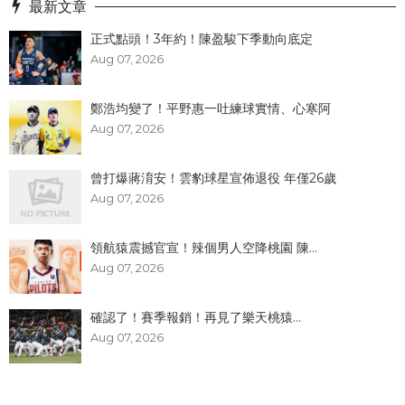
最新文章
正式點頭！3年約！陳盈駿下季動向底定
Aug 07, 2026
鄭浩均變了！平野惠一吐練球實情、心寒阿
Aug 07, 2026
曾打爆蔣淯安！雲豹球星宣佈退役 年僅26歲
Aug 07, 2026
領航猿震撼官宣！辣個男人空降桃園 陳...
Aug 07, 2026
確認了！賽季報銷！再見了樂天桃猿...
Aug 07, 2026