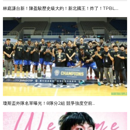
林庭謙台新！陳盈駿歷史級大約！新北國王！炸了！TPBL....
瓊斯盃外隊名單曝光！8隊分2組 競爭強度空前...