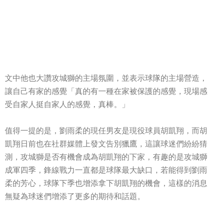
文中他也大讚攻城獅的主場氛圍，並表示球隊的主場營造，
讓自己有家的感覺「真的有一種在家被保護的感覺，現場感
受自家人挺自家人的感覺，真棒。」
值得一提的是，劉雨柔的現任男友是現役球員胡凱翔，而胡
凱翔日前也在社群媒體上發文告別獵鷹，這讓球迷們紛紛猜
測，攻城獅是否有機會成為胡凱翔的下家，有趣的是攻城獅
成軍四季，鋒線戰力一直都是球隊最大缺口，若能得到劉雨
柔的芳心，球隊下季也增添拿下胡凱翔的機會，這樣的消息
無疑為球迷們增添了更多的期待和話題。