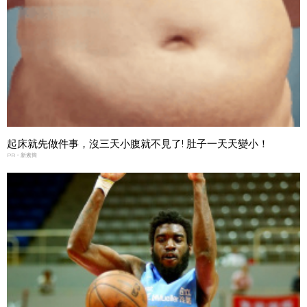
起床就先做件事，沒三天小腹就不見了! 肚子一天天變小！
PR・新素簡