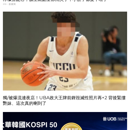
PR・新素簡
獨/被爆流連夜店！UBA政大王牌前鋒毀滅性照片再+2 背後緊摟
艷妹、這次真的喇到了