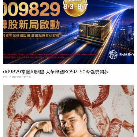
009829掌握AI關鍵 大華韓國KOSPI 50今強勢開募
PR・大華銀全能行銷方案