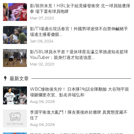
影/前所未見！HBL女子組竟爆發衝突 北一球員險遭揮
拳 場下還有球員咆哮
Mar 07, 2020
影/T1場邊出現活春宮！外國男球迷情不自禁伸鹹豬手
場邊主播看傻眼...
Jan 06, 2024
影/SBL球員水平差？退休球星岳瀛立單挑虐知名籃球
YouTuber：親身打過才知道強度...
Mar 02, 2020
最新文章
WBC慘敗後失控！ 日本隊1句話全隊翻臉 大谷翔平當
場砸爛更衣室、點名井端弘和
Aug 06, 2026
李灝宇衝進大亂鬥！隊友賽後終於攤牌 真實態度藏不
住了
Aug 06, 2026