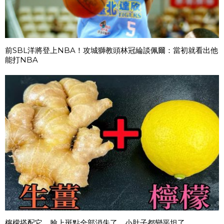
前SBL洋將登上NBA！攻城獅教頭林冠綸談佩爾：當初就看出他
能打NBA
檸檬搭配它，臉上斑點全部消失了，小肚子都變平坦了