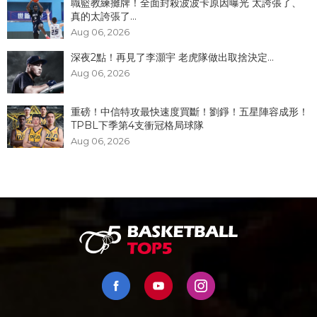
職籃教練攤牌！全面封殺波波卡原因曝光 太誇張了、
真的太誇張了...
Aug 06, 2026
深夜2點！再見了李灝宇 老虎隊做出取捨決定...
Aug 06, 2026
重磅！中信特攻最快速度買斷！劉錚！五星陣容成形！
TPBL下季第4支衝冠格局球隊
Aug 06, 2026