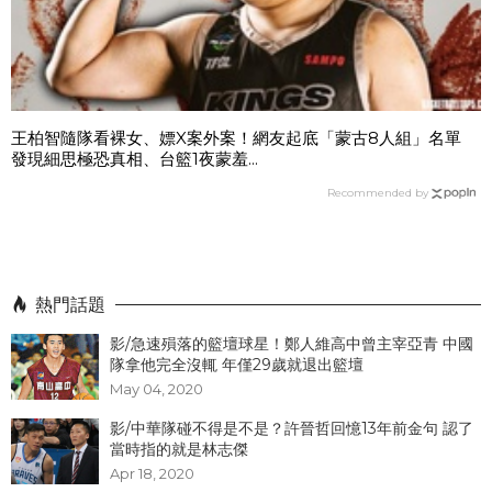
王柏智隨隊看裸女、嫖X案外案！網友起底「蒙古8人組」名單
發現細思極恐真相、台籃1夜蒙羞...
Recommended by
熱門話題
影/急速殞落的籃壇球星！鄭人維高中曾主宰亞青 中國
隊拿他完全沒輒 年僅29歲就退出籃壇
May 04, 2020
影/中華隊碰不得是不是？許晉哲回憶13年前金句 認了
當時指的就是林志傑
Apr 18, 2020