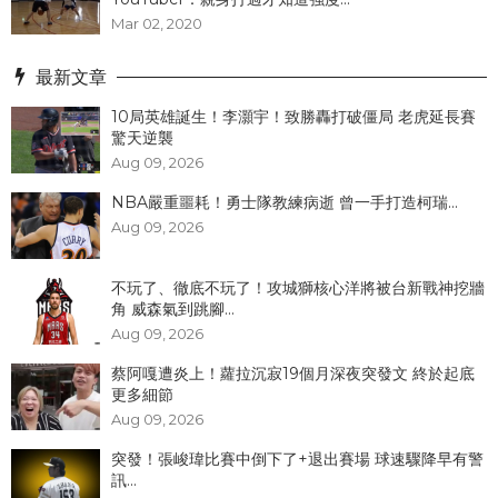
Mar 02, 2020
最新文章
10局英雄誕生！李灝宇！致勝轟打破僵局 老虎延長賽
驚天逆襲
Aug 09, 2026
NBA嚴重噩耗！勇士隊教練病逝 曾一手打造柯瑞...
Aug 09, 2026
不玩了、徹底不玩了！攻城獅核心洋將被台新戰神挖牆
角 威森氣到跳腳...
Aug 09, 2026
蔡阿嘎遭炎上！蘿拉沉寂19個月深夜突發文 終於起底
更多細節
Aug 09, 2026
突發！張峻瑋比賽中倒下了+退出賽場 球速驟降早有警
訊...