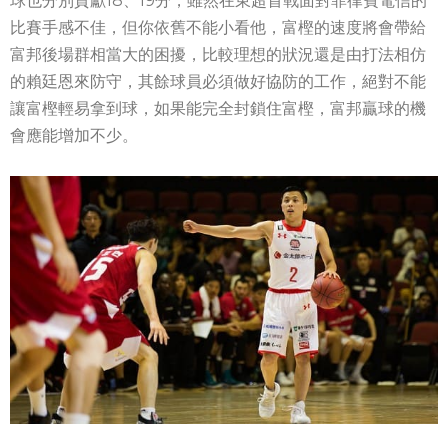
球也分別貢獻18、19分，雖然在東超首戰面對菲律賓電信的
比賽手感不佳，但你依舊不能小看他，富樫的速度將會帶給
富邦後場群相當大的困擾，比較理想的狀況還是由打法相仿
的賴廷恩來防守，其餘球員必須做好協防的工作，絕對不能
讓富樫輕易拿到球，如果能完全封鎖住富樫，富邦贏球的機
會應能增加不少。