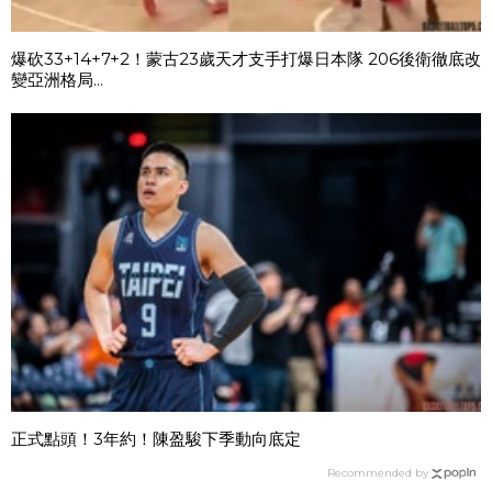
爆砍33+14+7+2！蒙古23歲天才支手打爆日本隊 206後衛徹底改
變亞洲格局...
正式點頭！3年約！陳盈駿下季動向底定
Recommended by