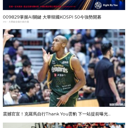
009829掌握AI關鍵 大華韓國KOSPI 50今強勢開募
PR・大華銀全能行銷方案
震撼官宣！克羅馬自行Thank You雲豹 下一站提前曝光...