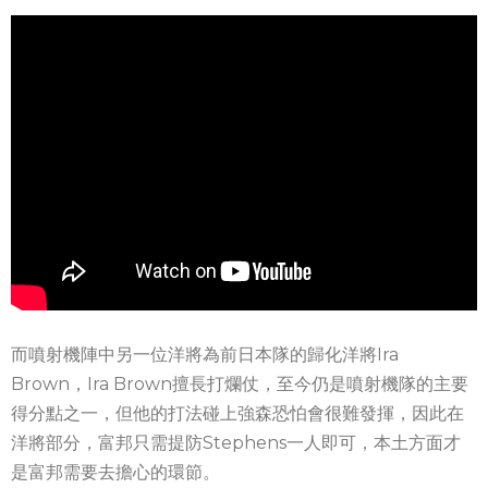
而噴射機陣中另一位洋將為前日本隊的歸化洋將Ira
Brown，Ira Brown擅長打爛仗，至今仍是噴射機隊的主要
得分點之一，但他的打法碰上強森恐怕會很難發揮，因此在
洋將部分，富邦只需提防Stephens一人即可，本土方面才
是富邦需要去擔心的環節。