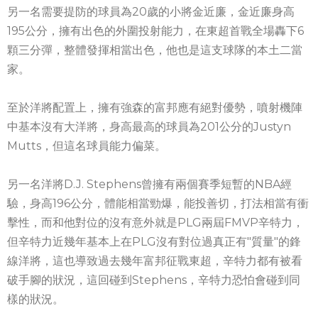
另一名需要提防的球員為20歲的小將金近廉，金近廉身高
195公分，擁有出色的外圍投射能力，在東超首戰全場轟下6
顆三分彈，整體發揮相當出色，他也是這支球隊的本土二當
家。
至於洋將配置上，擁有強森的富邦應有絕對優勢，噴射機陣
中基本沒有大洋將，身高最高的球員為201公分的Justyn
Mutts，但這名球員能力偏菜。
另一名洋將D.J. Stephens曾擁有兩個賽季短暫的NBA經
驗，身高196公分，體能相當勁爆，能投善切，打法相當有衝
擊性，而和他對位的沒有意外就是PLG兩屆FMVP辛特力，
但辛特力近幾年基本上在PLG沒有對位過真正有"質量"的鋒
線洋將，這也導致過去幾年富邦征戰東超，辛特力都有被看
破手腳的狀況，這回碰到Stephens，辛特力恐怕會碰到同
樣的狀況。