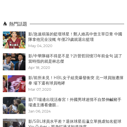
熱門話題
影/急速殞落的籃壇球星！鄭人維高中曾主宰亞青 中國
隊拿他完全沒輒 年僅29歲就退出籃壇
May 04, 2020
影/中華隊碰不得是不是？許晉哲回憶13年前金句 認了
當時指的就是林志傑
Apr 18, 2020
影/前所未見！HBL女子組竟爆發衝突 北一球員險遭揮
拳 場下還有球員咆哮
Mar 07, 2020
影/T1場邊出現活春宮！外國男球迷情不自禁伸鹹豬手
場邊主播看傻眼...
Jan 06, 2024
影/SBL球員水平差？退休球星岳瀛立單挑虐知名籃球
YouTuber：親身打過才知道強度...