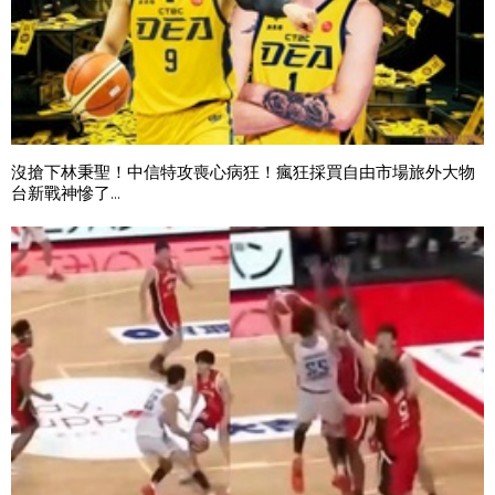
沒搶下林秉聖！中信特攻喪心病狂！瘋狂採買自由市場旅外大物
台新戰神慘了...