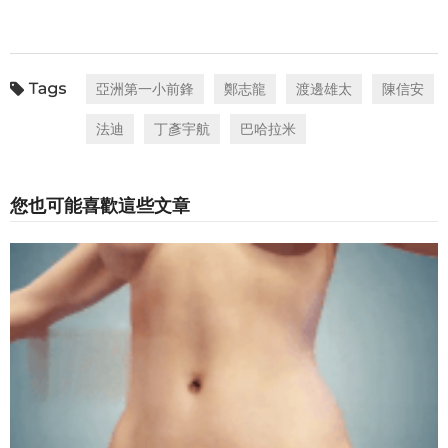
亞洲第一小前鋒
鄭志龍
渡邊雄太
陳信安
法迪
丁彥宇航
巴哈拉米
您也可能喜歡這些文章