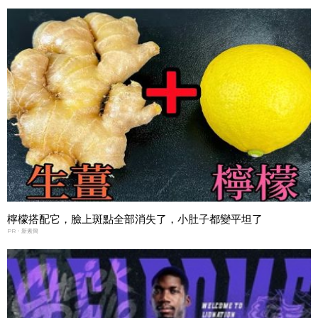
檸檬搭配它，臉上斑點全部消失了，小肚子都變平坦了
PR・新素簡