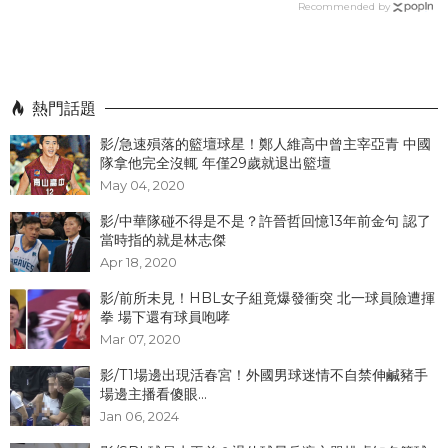
Recommended by
熱門話題
影/急速殞落的籃壇球星！鄭人維高中曾主宰亞青 中國
隊拿他完全沒輒 年僅29歲就退出籃壇
May 04, 2020
影/中華隊碰不得是不是？許晉哲回憶13年前金句 認了
當時指的就是林志傑
Apr 18, 2020
影/前所未見！HBL女子組竟爆發衝突 北一球員險遭揮
拳 場下還有球員咆哮
Mar 07, 2020
影/T1場邊出現活春宮！外國男球迷情不自禁伸鹹豬手
場邊主播看傻眼...
Jan 06, 2024