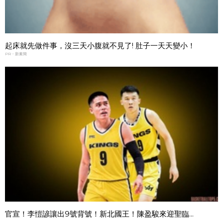
起床就先做件事，沒三天小腹就不見了! 肚子一天天變小！
PR・新素簡
官宣！李愷諺讓出9號背號！新北國王！陳盈駿來迎聖臨...