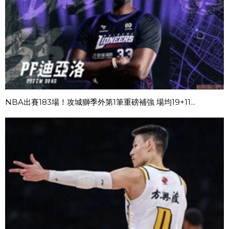
NBA出賽183場！攻城獅季外第1筆重磅補強 場均19+11...