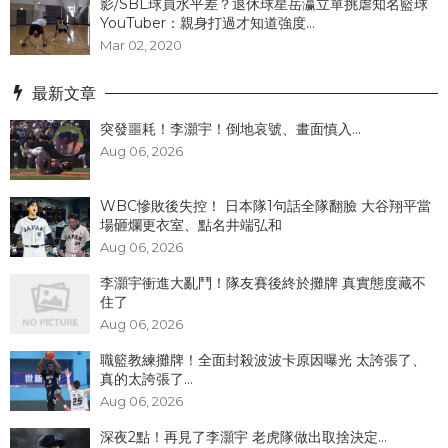
影/SBL球員水平差？退休球星岳瀛立單挑虐知名籃球
YouTuber：親身打過才知道強度...
Mar 02, 2020
最新文章
突發噩耗！李灝宇！倒地哀號、畫面慎入...
Aug 06, 2026
WBC慘敗後失控！ 日本隊1句話全隊翻臉 大谷翔平當
場砸爛更衣室、點名井端弘和
Aug 06, 2026
李灝宇衝進大亂鬥！隊友賽後終於攤牌 真實態度藏不
住了
Aug 06, 2026
職籃教練攤牌！全面封殺波波卡原因曝光 太誇張了、
真的太誇張了...
Aug 06, 2026
深夜2點！再見了李灝宇 老虎隊做出取捨決定...