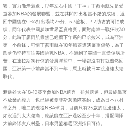
響，實力漸漸衰退，17年左右中國「丁神」丁彥雨航先是受
邀參加NBA的發展聯盟，並在其間打出相當不錯的成績，返
回中國後在CBA打出場均26分、5.3籃板、3.2助攻的可怕成
績，同年代表中國參加世界盃資格賽，面對南韓一戰狂砍30
分，此時丁彥雨航儼然已經擠下年邁的巴哈拉米，成為亞洲
第一小前鋒，可惜丁彥雨航在18年膝蓋遭遇嚴重傷勢，為了
圓夢仍堅持前往美國挑戰NBA，不過到了美國一直受傷病所
苦，在達拉斯獨行俠的發展聯盟中，一場都沒有打就黯然回
國，亞洲第一小前鋒當不到一年，馬上就被日本渡邊雄太給
取代。
渡邊雄太在18-19賽季參加NBA選秀，雖然落選，但最終靠著
不放棄的毅力，也已經被曼菲斯灰熊隊簽約，成為日本八村
壘之外，唯二的現役NBA球員，目前只有25歲的渡邊雄太，
如沒遇到太大傷痛，應該能在亞洲逞凶至少十年，搭配同隊
大前鋒隊友八村壘，日本男籃稱霸亞洲指日可待。