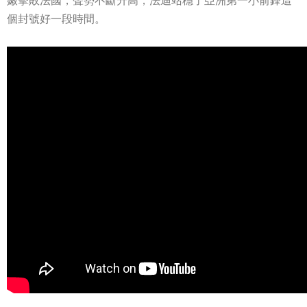
嫩擊敗法國，聲勢不斷升高，法迪站穩了亞洲第一小前鋒這
個封號好一段時間。