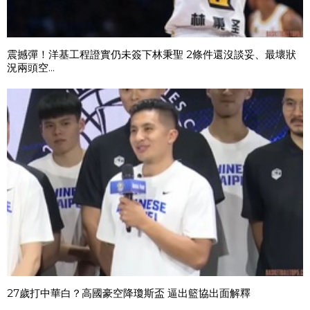
震撼彈！洋基工程證實仍未簽下林秉聖 2條件還沒談妥、最壞狀
況兩頭空...
27歲打中華白？高國豪空降瓊斯盃 逼出籃協出面解釋