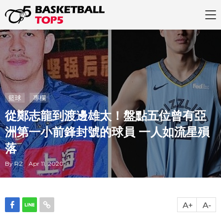
籃球
專欄
從鄭志龍到渡邊雄太！盤點五位曾有亞
洲第一小前鋒封號的球員 一人如流星殞
落
By RZ Apr 11, 2020