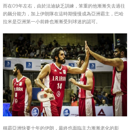
而在09年左右，由於法迪缺乏訓練，笨重的他漸漸失去過往
的飆分能力，加上伊朗隊在這時期慢慢成為亞洲霸主，巴哈
拉米是亞洲第一小前鋒也漸漸受到球迷的認可。
稱霸亞洲快要十年的伊朗，最終也面臨主力漸漸老化的影