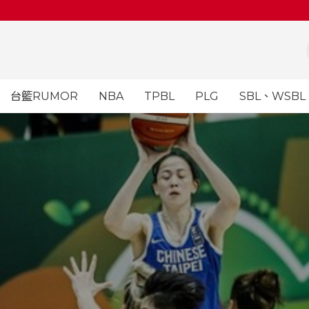
台籃RUMOR
NBA
TPBL
PLG
SBL、WSBL