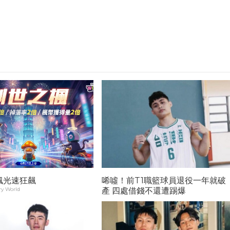
楓光速狂飆
唏噓！前T1職籃球員退役一年就破
y World
產 四處借錢不還遭踢爆