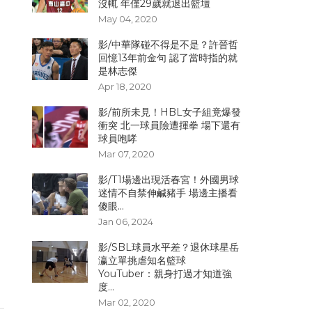
沒輒 年僅29歲就退出籃壇
May 04, 2020
影/中華隊碰不得是不是？許晉哲
回憶13年前金句 認了當時指的就
是林志傑
Apr 18, 2020
影/前所未見！HBL女子組竟爆發
衝突 北一球員險遭揮拳 場下還有
球員咆哮
Mar 07, 2020
影/T1場邊出現活春宮！外國男球
迷情不自禁伸鹹豬手 場邊主播看
傻眼...
Jan 06, 2024
影/SBL球員水平差？退休球星岳
瀛立單挑虐知名籃球
YouTuber：親身打過才知道強
度...
Mar 02, 2020