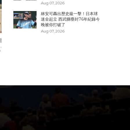
Aug 07, 2026
林安可轟出歷史級一擊！日本球
迷全起立 西武獅塵封76年紀錄今
晚被你打破了
Aug 07, 2026
能