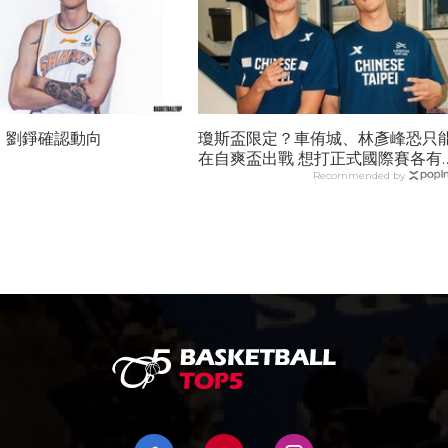
！劉錚確認動向
瓊斯盃限定？車侑城、林彥峰恐只
在自爽盃出戰 想打正式國際賽各有
難處
Recommended by