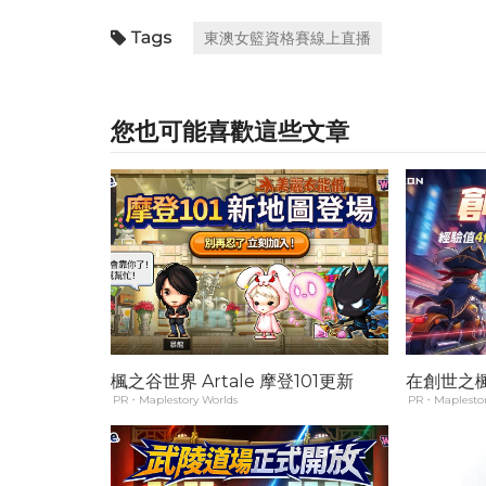
東澳女籃資格賽線上直播
您也可能喜歡這些文章
楓之谷世界 Artale 摩登101更新
在創世之
PR・Maplestory Worlds
PR・Maplestor