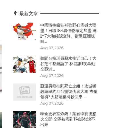
最新文章
中國職棒瘋狂補強野心震撼大聯
盟！日職184轟怪物確定加盟 總
計7大咖確認空降、衝擊亞洲版
圖...
Aug 07, 2026
聽聞台籃球員薪水接近自己！大
谷翔平都無語了 林庭謙1夜轟動
全亞洲...
Aug 07, 2026
亞運男籃抽到死亡之組！攻城獅
教練率約旦台籃復仇者大軍 杰倫
領銜3大籃壇棄將殺回來...
Aug 07, 2026
味全更衣室炸鍋！葉君璋賽後怒
火全開 全隊被震到1句話都說不
出來