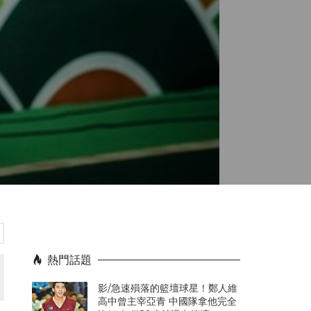
熱門話題
影/急速殞落的籃壇球星！鄭人維
高中曾主宰亞青 中國隊拿他完全