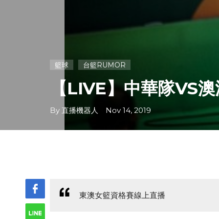
籃球
台籃RUMOR
【LIVE】中華隊VS
By 直播機器人 Nov 14, 2019
東澳女籃資格賽線上直播