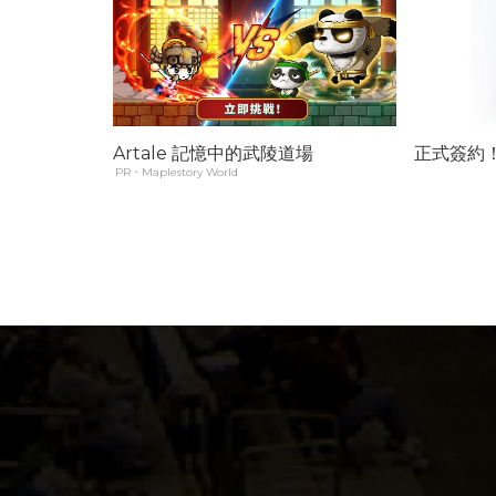
Artale 記憶中的武陵道場
正式簽約
PR・Maplestory World