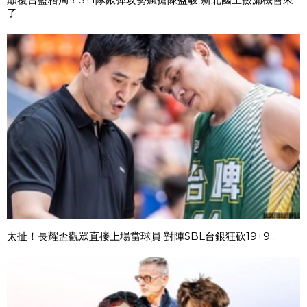
了
太扯！長耀盃觀眾直接上場當球員 對陣SBL台銀狂砍19+9...