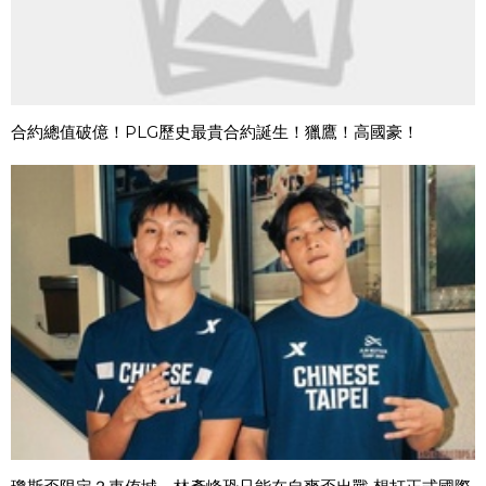
合約總值破億！PLG歷史最貴合約誕生！獵鷹！高國豪！