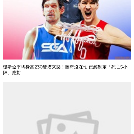
瓊斯盃平均身高230雙塔來襲！圖奇沒在怕 已經制定「死亡5小
陣」應對