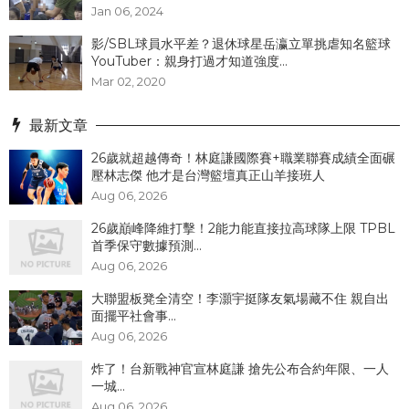
Jan 06, 2024
影/SBL球員水平差？退休球星岳瀛立單挑虐知名籃球
YouTuber：親身打過才知道強度...
Mar 02, 2020
最新文章
26歲就超越傳奇！林庭謙國際賽+職業聯賽成績全面碾
壓林志傑 他才是台灣籃壇真正山羊接班人
Aug 06, 2026
26歲巔峰降維打擊！2能力能直接拉高球隊上限 TPBL
首季保守數據預測...
Aug 06, 2026
大聯盟板凳全清空！李灝宇挺隊友氣場藏不住 親自出
面擺平社會事...
Aug 06, 2026
炸了！台新戰神官宣林庭謙 搶先公布合約年限、一人
一城...
Aug 06, 2026