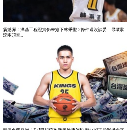
震撼彈！洋基工程證實仍未簽下林秉聖 2條件還沒談妥、最壞狀
況兩頭空...
顛覆台籃格局！3+1隊銀彈攻勢瘋搶陳盈駿 新北國王撿漏機會來