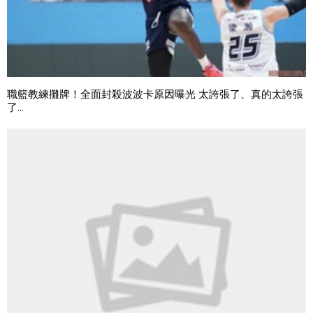
職籃教練攤牌！全面封殺波波卡原因曝光 太誇張了、真的太誇張
了...