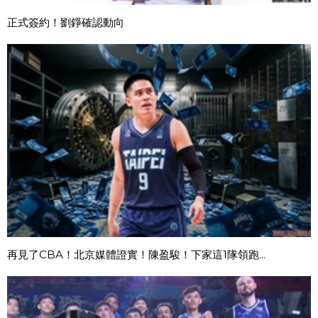
正式簽約！劉錚確認動向
再見了CBA！北京媒體證實！陳盈駿！下家這1隊領跑...