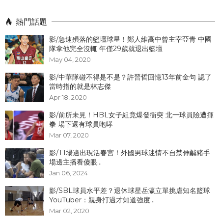
熱門話題
影/急速殞落的籃壇球星！鄭人維高中曾主宰亞青 中國
隊拿他完全沒輒 年僅29歲就退出籃壇
May 04, 2020
影/中華隊碰不得是不是？許晉哲回憶13年前金句 認了
當時指的就是林志傑
Apr 18, 2020
影/前所未見！HBL女子組竟爆發衝突 北一球員險遭揮
拳 場下還有球員咆哮
Mar 07, 2020
影/T1場邊出現活春宮！外國男球迷情不自禁伸鹹豬手
場邊主播看傻眼...
Jan 06, 2024
影/SBL球員水平差？退休球星岳瀛立單挑虐知名籃球
YouTuber：親身打過才知道強度...
Mar 02, 2020