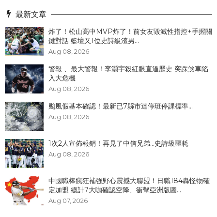
最新文章
炸了！松山高中MVP炸了！前女友毀滅性指控+手握關
鍵對話 籃壇又1位史詩級渣男...
Aug 08, 2026
警報 、最大警報！李灝宇殺紅眼直逼歷史 突踩煞車陷
入大危機
Aug 08, 2026
颱風假基本確認！最新已7縣市達停班停課標準...
Aug 08, 2026
1次2人宣佈報銷！再見了中信兄弟...史詩級噩耗
Aug 08, 2026
中國職棒瘋狂補強野心震撼大聯盟！日職184轟怪物確
定加盟 總計7大咖確認空降、衝擊亞洲版圖...
Aug 07, 2026