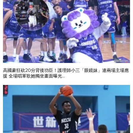
高國豪狂砍20分背後功臣！護理師小三「眼鏡妹」連兩場主場應
援 全場唱軍歌她獨坐畫面曝光...