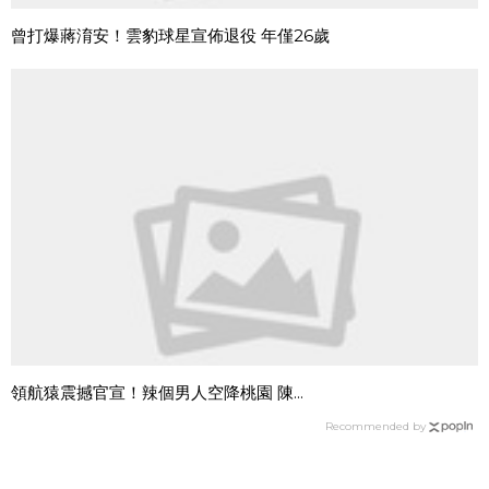
曾打爆蔣淯安！雲豹球星宣佈退役 年僅26歲
領航猿震撼官宣！辣個男人空降桃園 陳...
Recommended by