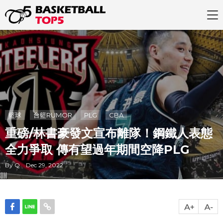
籃球
台籃RUMOR
PLG
CBA
重磅/林書豪發文宣布離隊！鋼鐵人表態
全力爭取 傳有望過年期間空降PLG
By Q Dec 29, 2022