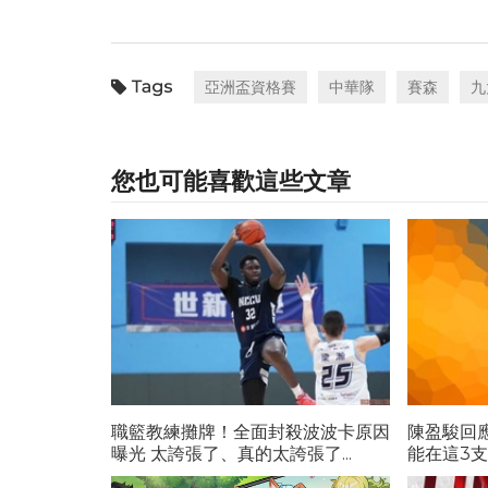
亞洲盃資格賽
中華隊
賽森
九
您也可能喜歡這些文章
職籃教練攤牌！全面封殺波波卡原因
陳盈駿回
曝光 太誇張了、真的太誇張了...
能在這3