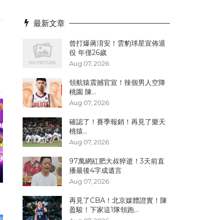
最新文章
曾打爆蔣淯安！雲豹球星宣佈退
役 年僅26歲
Aug 07, 2026
領航猿震撼官宣！辣個男人空降
桃園 陳...
Aug 07, 2026
確認了！賽季報銷！再見了樂天
桃猿...
Aug 07, 2026
97萬網紅肥大叔猝逝！3天前直
播最後4字成遺言
Aug 07, 2026
再見了CBA！北京媒體證實！陳
盈駿！下家這1隊領跑...