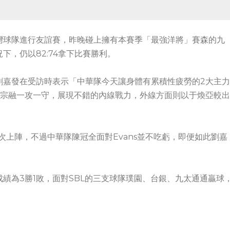
灣球隊進行友誼賽，昨晚碰上擁有本賽季「最強洋將」賽森的九
，仍以82:74拿下比賽勝利。
劉嘉發在受訪時表示「中華隊今天讓身體有累積性疲勞的2大主力
謝宗融一攻一守，展現不錯的內線戰力，外線方面則以于煥亞較出
是首次上陣，不過中華隊陳冠全面對Evans並不吃虧，即便如此劉嘉
績為3勝1敗，面對SBL的三支球隊璞園、台銀、九太通通贏球