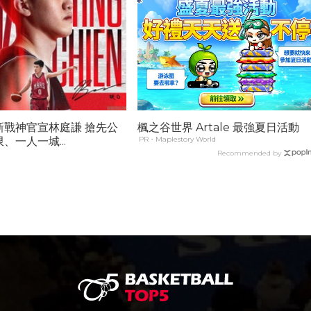
新戰神官宣林庭謙 搶先公
楓之谷世界 Artale 最強夏日活動
、一人一城...
PR・Maplestory World
Recommended by