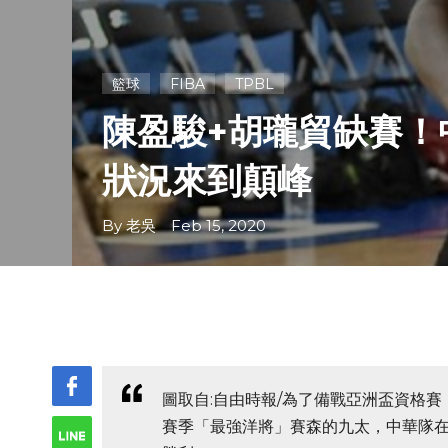
籃球
FIBA
TPBL
陳盈駿+胡瓏貿缺賽！
狀況來到顛峰
By 老吳 Feb 15, 2020
圖取自:自由時報/為了備戰亞洲盃資格
賽季「最強洋將」賽森的九太，中華隊在