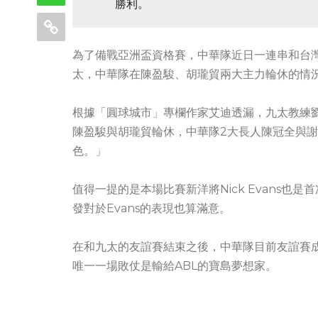
勝利。
為了備戰亞洲盃資格賽，中華隊近日一連串和台
太，中華隊在陳盈駿、胡瓏貿兩大主力輪休的情況下
根據「圓球城市」專欄作家艾迪透漏，九太教練
陳盈駿與胡瓏貿輪休，中華隊2大長人陳冠全與
色。」
值得一提的是本場比賽新洋將Nick Evans也
發對於Evans的表現也算滿意。
在和九太的友誼賽結束之後，中華隊目前友誼賽成
唯一一場敗仗是輸給ABL的寶島夢想家。