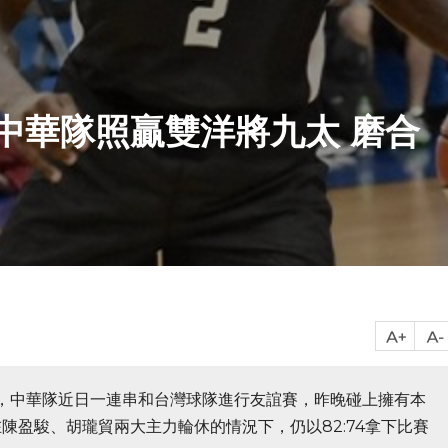
中華隊照贏雙洋將九太 磨合
賽，中華隊近日一連串和台灣球隊進行友誼賽，昨晚碰上擁有本
陳盈駿、胡瓏貿兩大主力輪休的情況下，仍以82:74拿下比賽