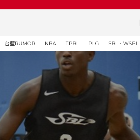
台籃RUMOR
NBA
TPBL
PLG
SBL、WSBL