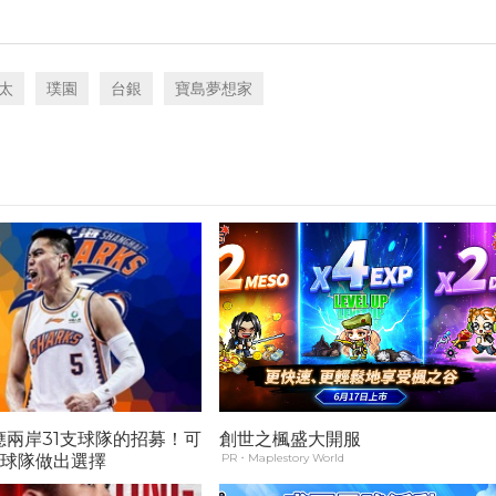
太
璞園
台銀
寶島夢想家
應兩岸31支球隊的招募！可
創世之楓盛大開服
支球隊做出選擇
PR・Maplestory World