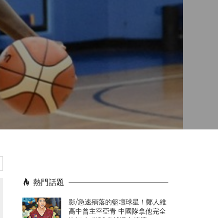
熱門話題
影/急速殞落的籃壇球星！鄭人維
高中曾主宰亞青 中國隊拿他完全