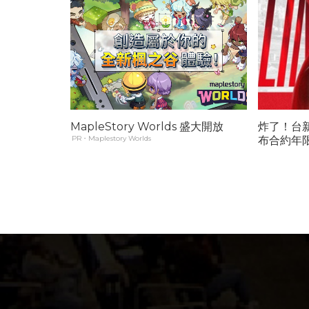
MapleStory Worlds 盛大開放
炸了！台
PR・Maplestory Worlds
布合約年限