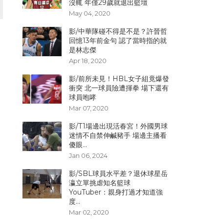
沒輒 年僅29歲就退出籃壇
May 04, 2020
影/中華隊碰不得是不是？許晉哲
回憶13年前金句 認了當時指的就
是林志傑
Apr 18, 2020
影/前所未見！HBL女子組竟爆發
衝突 北一球員險遭揮拳 場下還有
球員咆哮
Mar 07, 2020
影/T1場邊出現活春宮！外國男球
迷情不自禁伸鹹豬手 場邊主播看
傻眼...
Jan 06, 2024
，
影/SBL球員水平差？退休球星岳
瀛立單挑虐知名籃球
YouTuber：親身打過才知道強
度...
Mar 02, 2020