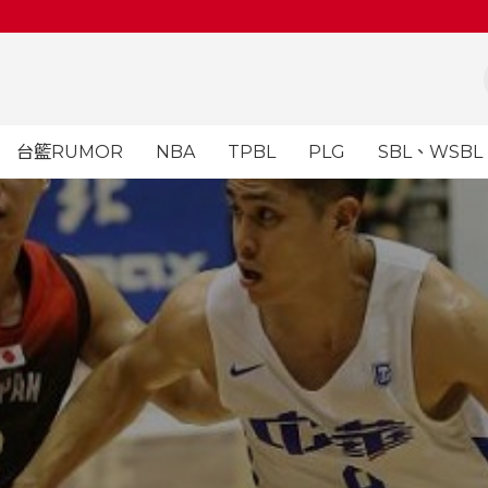
台籃RUMOR
NBA
TPBL
PLG
SBL、WSBL