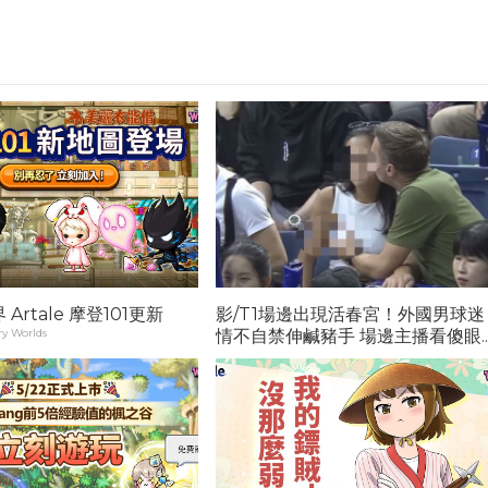
Artale 摩登101更新
影/T1場邊出現活春宮！外國男球迷
y Worlds
情不自禁伸鹹豬手 場邊主播看傻眼..