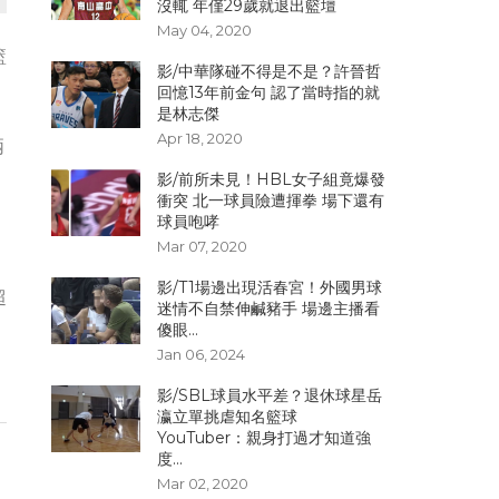
沒輒 年僅29歲就退出籃壇
May 04, 2020
籃
影/中華隊碰不得是不是？許晉哲
回憶13年前金句 認了當時指的就
是林志傑
Apr 18, 2020
兩
影/前所未見！HBL女子組竟爆發
衝突 北一球員險遭揮拳 場下還有
球員咆哮
Mar 07, 2020
影/T1場邊出現活春宮！外國男球
超
迷情不自禁伸鹹豬手 場邊主播看
傻眼...
Jan 06, 2024
影/SBL球員水平差？退休球星岳
瀛立單挑虐知名籃球
YouTuber：親身打過才知道強
度...
Mar 02, 2020