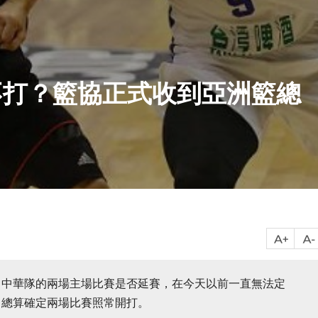
不打？籃協正式收到亞洲籃總
，中華隊的兩場主場比賽是否延賽，在今天以前一直無法定
，總算確定兩場比賽照常開打。