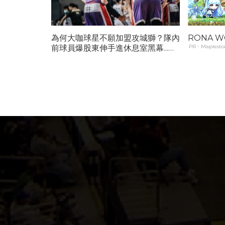
為何大咖球星不願加盟攻城獅？隊內
RONA W
前球員爆股東伸手進休息室黑幕...籃
PR・Maplestor
壇又炸了