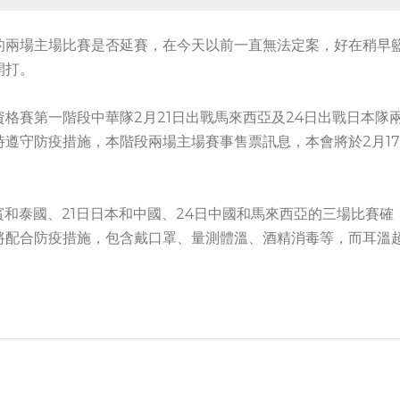
的兩場主場比賽是否延賽，在今天以前一直無法定案，好在稍早
開打。
格賽第一階段中華隊2月21日出戰馬來西亞及24日出戰日本隊
遵守防疫措施，本階段兩場主場賽事售票訊息，本會將於2月17
賓和泰國、21日日本和中國、24日中國和馬來西亞的三場比賽確
將配合防疫措施，包含戴口罩、量測體溫、酒精消毒等，而耳溫