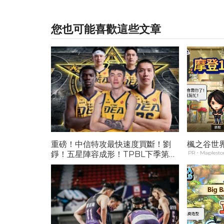
您也可能喜歡這些文章
重磅！中信特攻最快速度買斷！劉
楓之谷世界 
錚！五星陣容成形！TPBL下季第4
PR・Maplestor
支衝冠格局球隊