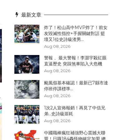
最新文章
炸了！松山高中MVP炸了！前女
友毀滅性指控+手握關鍵對話 籃
壇又1位史詩級渣男...
Aug 08, 2026
警報 、最大警報！李灝宇殺紅眼
直逼歷史 突踩煞車陷入大危機
Aug 08, 2026
颱風假基本確認！最新已7縣市達
停班停課標準...
Aug 08, 2026
.
1次2人宣佈報銷！再見了中信兄
弟...史詩級噩耗
Aug 08, 2026
中國職棒瘋狂補強野心震撼大聯
盟！日職184轟怪物確定加盟 總