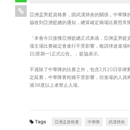
亞洲盃男籃資格賽，因武漢肺炎的關係，中華隊
協收到亞洲籃總的通知，總算確定兩場比賽照常
「本會今日接獲亞洲籃總正式來函，亞洲盃男籃資
場主場比賽確定會進行不受影響，敬請球迷進場時
日(星期一)正式公告。」籃協表示。
不過除了中華隊的比賽之外，包含2月20日菲律
定延賽，中華隊賽程雖不受影響，但進場的人員
過38度以上者禁止入場。
亞洲盃資格賽
中華隊
武漢肺炎