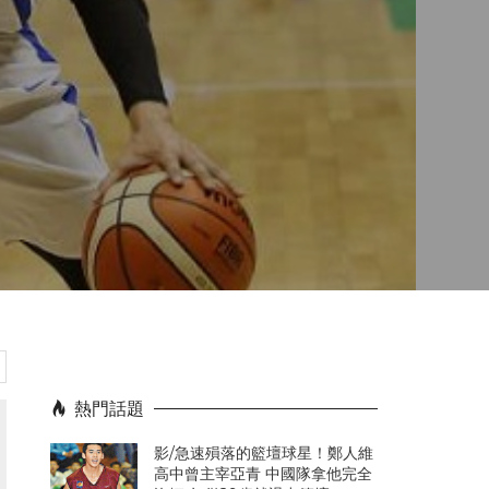
熱門話題
影/急速殞落的籃壇球星！鄭人維
高中曾主宰亞青 中國隊拿他完全