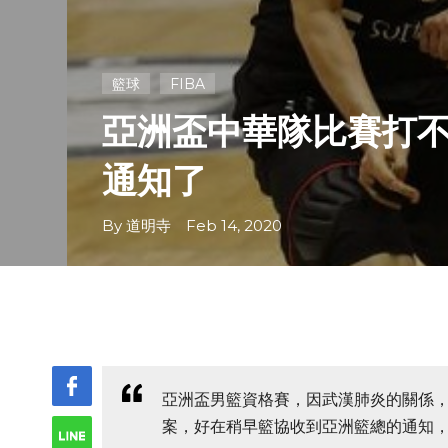
籃球
FIBA
亞洲盃中華隊比賽打
通知了
By 道明寺 Feb 14, 2020
亞洲盃男籃資格賽，因武漢肺炎的關係
案，好在稍早籃協收到亞洲籃總的通知