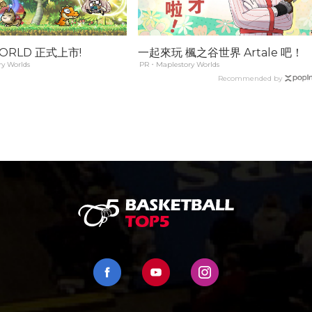
ORLD 正式上市!
一起來玩 楓之谷世界 Artale 吧！
y Worlds
PR・Maplestory Worlds
Recommended by