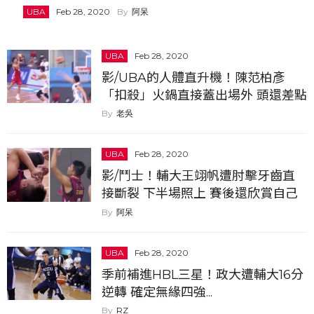
UBA
Feb 28, 2020
阿呆
UBA
Feb 28, 2020
影/UBA的人體直升機！陳范柏彥
「扣殺」火鍋直接蓋出場外 頭還差點
撞到籃板
老吳
UBA
Feb 28, 2020
影/鬥士！輔大王翊帆遭肘擊牙齒直
接斷裂 下半場照上 賽後還欣賞自己
被撞斷的牙齒
阿呆
UBA
Feb 28, 2020
季前補進HBL三星！政大遭輔大16分
逆轉 確定無緣四強...
RZ