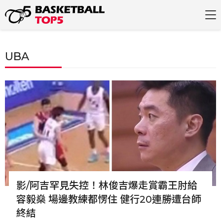
UBA
影/阿吉罕見失控！林俊吉爆走賞霸王肘給
容毅燊 場邊教練都愣住 健行20連勝遭台師
終結