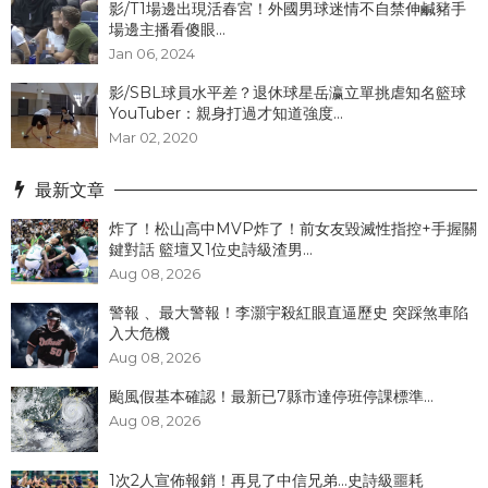
影/T1場邊出現活春宮！外國男球迷情不自禁伸鹹豬手
場邊主播看傻眼...
Jan 06, 2024
影/SBL球員水平差？退休球星岳瀛立單挑虐知名籃球
YouTuber：親身打過才知道強度...
Mar 02, 2020
最新文章
炸了！松山高中MVP炸了！前女友毀滅性指控+手握關
鍵對話 籃壇又1位史詩級渣男...
Aug 08, 2026
警報 、最大警報！李灝宇殺紅眼直逼歷史 突踩煞車陷
入大危機
Aug 08, 2026
颱風假基本確認！最新已7縣市達停班停課標準...
Aug 08, 2026
1次2人宣佈報銷！再見了中信兄弟...史詩級噩耗