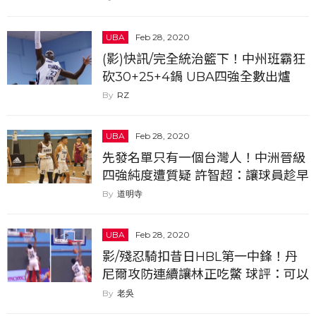
UBA
Feb 28, 2020
(影)快訊/完全統治籃下！中州班霸狂
砍30+25+4鍋 UBA四強全數出爐
RZ
UBA
Feb 28, 2020
先發名單只有一個台灣人！中洲晉級
四強純度遭質疑 許智超：讓球員趁早
國際化
道明寺
UBA
Feb 28, 2020
影/殘忍騎扣昔日HBL第一中鋒！丹
尼爾攻防連續讓林正吃鱉 球評：可以
期待的一名歸化球員
老吳