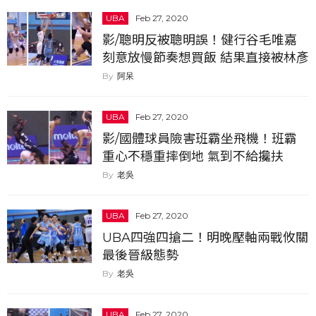
UBA
Feb 27, 2020
影/聰明反被聰明誤！健行谷毛唯嘉
刻意放慢節奏想買飯 結果直接被林彥
廷殘忍釘板...
阿呆
UBA
Feb 27, 2020
影/國體球員險害班霸坐飛機！班霸
重心不穩重摔倒地 氣到不給攙扶
老吳
UBA
Feb 27, 2020
UBA四強四搶二！明晚壓軸兩戰攸關
最後晉級態勢
老吳
UBA
Feb 27, 2020