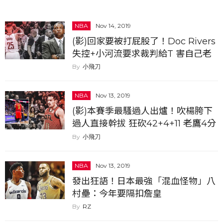
NBA
Nov 14, 2019
(影)回家要被打屁股了！Doc Rivers
失控+小河流要求裁判給T 害自己老
爸被驅逐出場...
小飛刀
NBA
Nov 13, 2019
(影)本賽季最騷過人出爐！吹楊胯下
過人直接幹拔 狂砍42+4+11 老鷹4分
碎金塊
小飛刀
NBA
Nov 13, 2019
發出狂語！日本最強「混血怪物」八
村壘：今年要隔扣詹皇
RZ