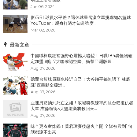
Jan 06, 2024
影/SBL球員水平差？退休球星岳瀛立單挑虐知名籃球
YouTuber：親身打過才知道強度...
Mar 02, 2020
最新文章
中國職棒瘋狂補強野心震撼大聯盟！日職184轟怪物確
定加盟 總計7大咖確認空降、衝擊亞洲版圖...
Aug 07, 2026
聽聞台籃球員薪水接近自己！大谷翔平都無語了 林庭
謙1夜轟動全亞洲...
Aug 07, 2026
亞運男籃抽到死亡之組！攻城獅教練率約旦台籃復仇者
大軍 杰倫領銜3大籃壇棄將殺回來...
Aug 07, 2026
味全更衣室炸鍋！葉君璋賽後怒火全開 全隊被震到1句
話都說不出來