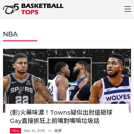
NBA
(影)火藥味濃！Towns疑似出肘還砸球
Gay直接抓狂上前嘴對嘴噴垃圾話
NBA
Nov 14, 2019
砲彈