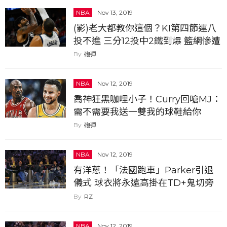
NBA
Nov 13, 2019
(影)老大都教你這個？KI第四節連八
投不進 三分12投中2鐵到爆 籃網慘遭
爵士逆轉
砲彈
NBA
Nov 12, 2019
喬神狂黑咖哩小子！Curry回嗆MJ：
需不需要我送一雙我的球鞋給你
砲彈
NBA
Nov 12, 2019
有洋蔥！「法國跑車」Parker引退
儀式 球衣將永遠高掛在TD+鬼切旁
邊...
RZ
NBA
Nov 12, 2019