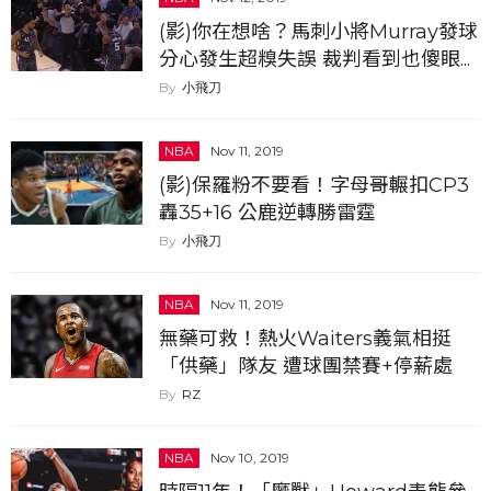
(影)你在想啥？馬刺小將Murray發球
分心發生超糗失誤 裁判看到也傻眼...
小飛刀
NBA
Nov 11, 2019
(影)保羅粉不要看！字母哥輾扣CP3
轟35+16 公鹿逆轉勝雷霆
小飛刀
NBA
Nov 11, 2019
無藥可救！熱火Waiters義氣相挺
「供藥」隊友 遭球團禁賽+停薪處
分...
RZ
NBA
Nov 10, 2019