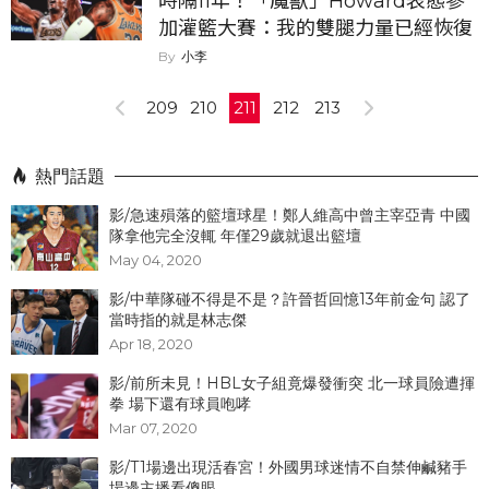
時隔11年！「魔獸」Howard表態參
加灌籃大賽：我的雙腿力量已經恢復
小李
209
210
211
212
213
熱門話題
影/急速殞落的籃壇球星！鄭人維高中曾主宰亞青 中國
隊拿他完全沒輒 年僅29歲就退出籃壇
May 04, 2020
影/中華隊碰不得是不是？許晉哲回憶13年前金句 認了
當時指的就是林志傑
Apr 18, 2020
影/前所未見！HBL女子組竟爆發衝突 北一球員險遭揮
拳 場下還有球員咆哮
Mar 07, 2020
影/T1場邊出現活春宮！外國男球迷情不自禁伸鹹豬手
場邊主播看傻眼...